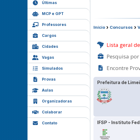
Últimas
MCP e GPT
Professores
›
›
Início
Concursos
Cargos
Lista geral d
Cidades
Pesquisa por 
Vagas
Encontre Prov
Simulados
Provas
Prefeitura de Lime
Aulas
Organizadoras
Colaborar
IFSP - Instituto F
Contato