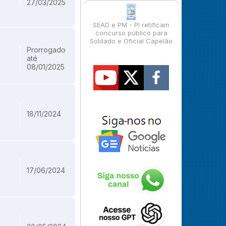
27/03/2025
SEAD e PM - PI retificam
concurso público para
Soldado e Oficial Capelão
Prorrogado
até
08/01/2025
18/11/2024
17/06/2024