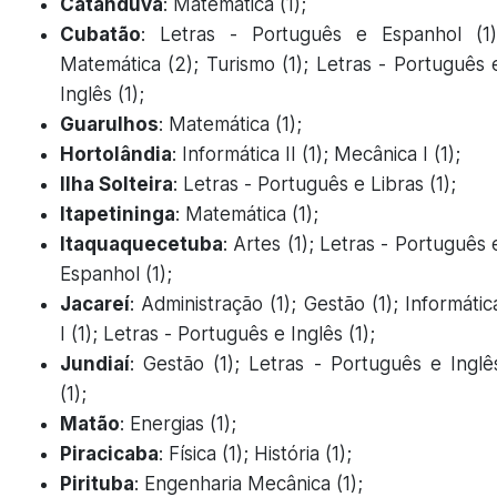
Catanduva
: Matemática (1);
Cubatão
: Letras - Português e Espanhol (1)
Matemática (2); Turismo (1); Letras - Português 
Inglês (1);
Guarulhos
: Matemática (1);
Hortolândia
: Informática II (1); Mecânica I (1);
Ilha Solteira
: Letras - Português e Libras (1);
Itapetininga
: Matemática (1);
Itaquaquecetuba
: Artes (1); Letras - Português 
Espanhol (1);
Jacareí
: Administração (1); Gestão (1); Informátic
I (1); Letras - Português e Inglês (1);
Jundiaí
: Gestão (1); Letras - Português e Inglê
(1);
Matão
: Energias (1);
Piracicaba
: Física (1); História (1);
Pirituba
: Engenharia Mecânica (1);