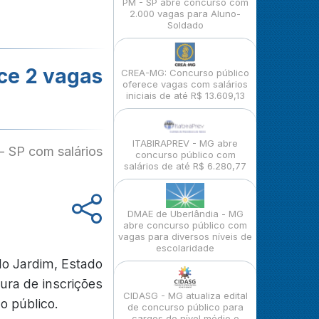
PM - SP abre concurso com
2.000 vagas para Aluno-
Soldado
ece 2 vagas
CREA-MG: Concurso público
oferece vagas com salários
iniciais de até R$ 13.609,13
ITABIRAPREV - MG abre
- SP com salários
concurso público com
salários de até R$ 6.280,77
DMAE de Uberlândia - MG
abre concurso público com
vagas para diversos níveis de
escolaridade
do Jardim, Estado
tura de inscrições
CIDASG - MG atualiza edital
o público.
de concurso público para
cargos de nível médio e