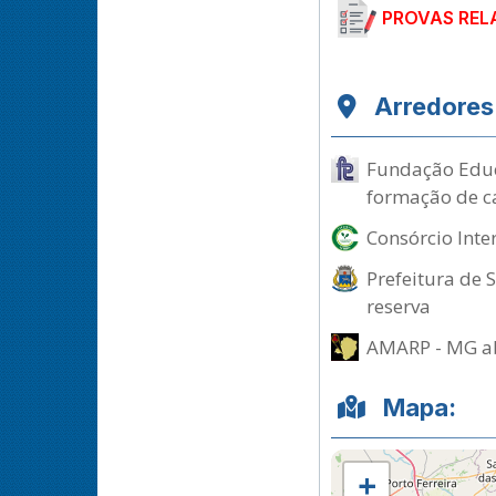
PROVAS REL
Arredores
Fundação Educa
formação de c
Consórcio Inte
Prefeitura de 
reserva
AMARP - MG ab
Mapa:
+