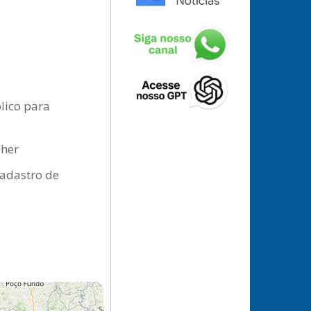
lico para
lher
cadastro de