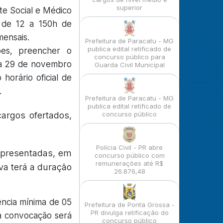
superior
te Social e Médico
a de 12 a 150h de
ensais.
Prefeitura de Paracatu - MG
publica edital retificado de
ões, preencher o
concurso público para
dia 29 de novembro
Guarda Civil Municipal
orário oficial de
.
Prefeitura de Paracatu - MG
publica edital retificado de
argos ofertados,
concurso público
Polícia Civil - PR abre
 apresentadas, em
concurso público com
remunerações até R$
va terá a duração
26.876,48
ência mínima de 05
Prefeitura de Ponta Grossa -
PR divulga retificação do
 a convocação será
concurso público