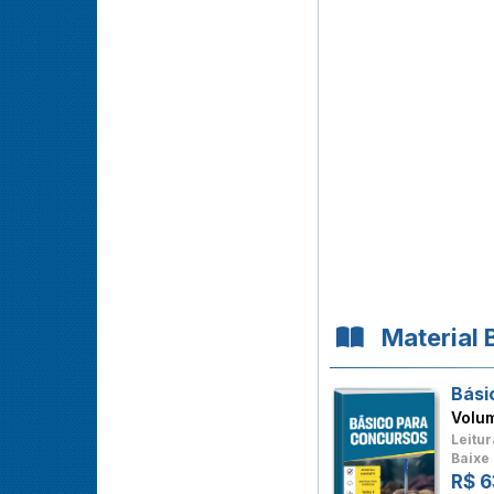
Material 
Bási
Volu
Leitur
Baixe 
R$ 6