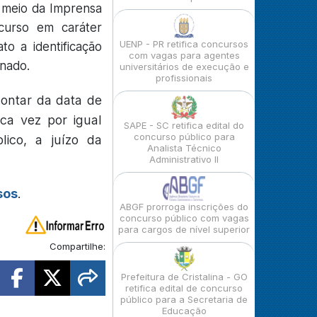
r meio da Imprensa
curso em caráter
UENP - PR retifica concursos
to a identificação
com vagas para agentes
inado.
universitários de execução e
profissionais
contar da data de
ca vez por igual
SAPE - SC retifica edital do
concurso público para
lico, a juízo da
Analista Técnico
Administrativo II
sos
.
ABGF prorroga inscrições do
concurso público com vagas
para cargos de nível superior
Compartilhe:
Prefeitura de Cristalina - GO
retifica edital de concurso
público para a Secretaria de
Educação