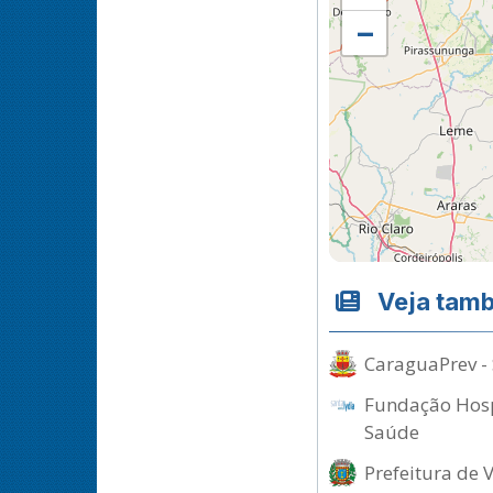
−
Veja tam
CaraguaPrev - 
Fundação Hospi
Saúde
Prefeitura de 