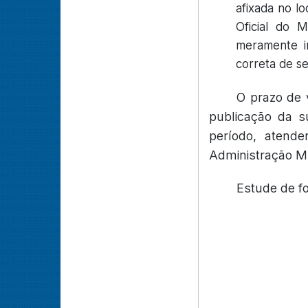
afixada no l
Oficial do 
meramente in
correta de s
O prazo de 
publicação da s
período, atende
Administração Mu
Estude de f