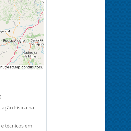
StreetMap contributors
0
cação Física na
 e técnicos em