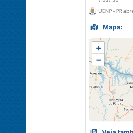
UENP - PR abre
Mapa:
+
−
Veja tam