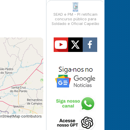
SEAD e PM - PI retificam
concurso público para
Soldado e Oficial Capelão
StreetMap contributors