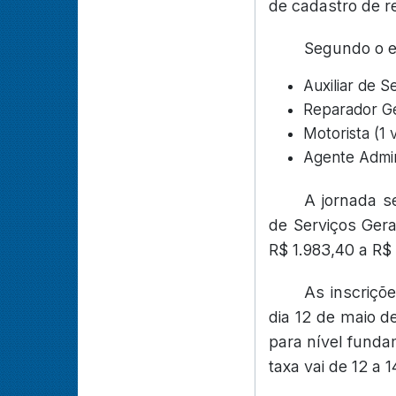
de cadastro de r
Segundo o ed
Auxiliar de S
Reparador Ge
Motorista (1
Agente Admin
A jornada s
de Serviços Ger
R$ 1.983,40 a R$
As inscriçõ
dia 12 de maio d
para nível fundam
taxa vai de 12 a 