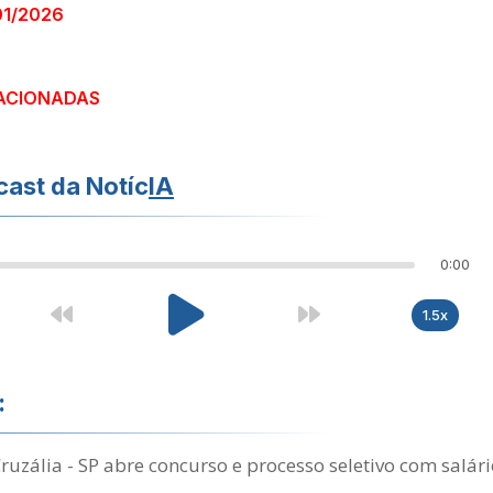
01/2026
ACIONADAS
ast da Notíc
IA
0:00
1.5x
:
Cruzália - SP abre concurso e processo seletivo com salári