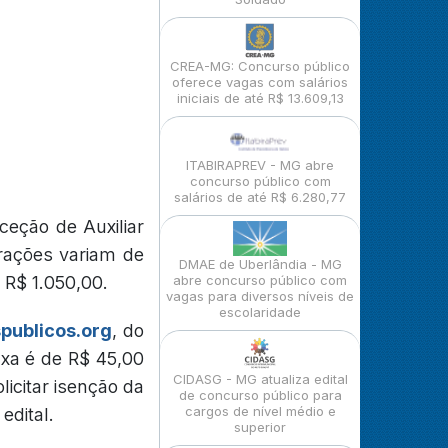
CREA-MG: Concurso público
oferece vagas com salários
iniciais de até R$ 13.609,13
ITABIRAPREV - MG abre
concurso público com
salários de até R$ 6.280,77
eção de Auxiliar
rações variam de
DMAE de Uberlândia - MG
 R$ 1.050,00.
abre concurso público com
vagas para diversos níveis de
escolaridade
ublicos.org
, do
axa é de R$ 45,00
CIDASG - MG atualiza edital
licitar isenção da
de concurso público para
cargos de nível médio e
edital.
superior