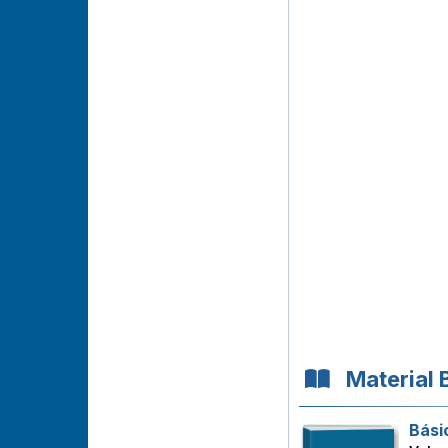
Material 
Bási