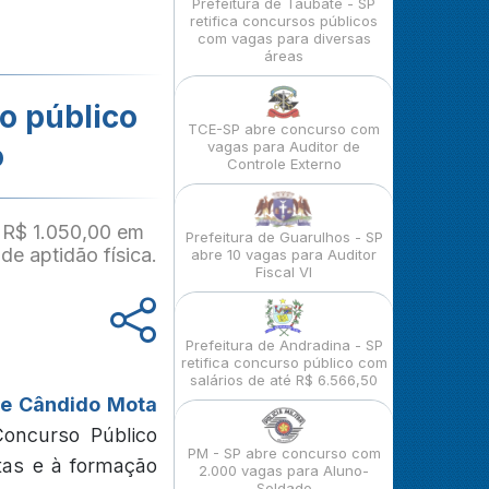
Prefeitura de Taubaté - SP
retifica concursos públicos
com vagas para diversas
áreas
o público
TCE-SP abre concurso com
o
vagas para Auditor de
Controle Externo
 R$ 1.050,00 em
Prefeitura de Guarulhos - SP
de aptidão física.
abre 10 vagas para Auditor
Fiscal VI
Prefeitura de Andradina - SP
retifica concurso público com
salários de até R$ 6.566,50
de Cândido Mota
oncurso Público
PM - SP abre concurso com
tas e à formação
2.000 vagas para Aluno-
Soldado