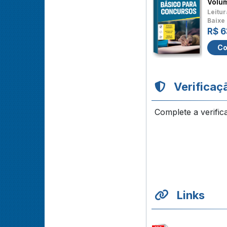
Volu
Leitur
Baixe 
R$ 6
Co
Verificaç
Complete a verific
Links