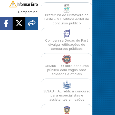
Compartilhe:
Prefeitura de Primavera do
Leste - MT retifica edital de
concurso público
Companhia Docas do Pará
divulga retificações de
concursos públicos
CBMRR - RR abre concurso
público com vagas para
soldados e oficiais
SESAU - AL retifica concurso
para especialistas e
assistentes em saúde