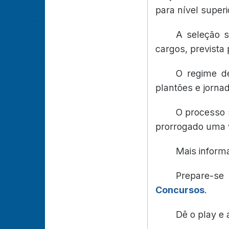
para nível superi
A seleção s
cargos, prevista 
O regime de
plantões e jornad
O processo 
prorrogado uma v
Mais inform
Prepare-s
Concursos
.
Dê o play e