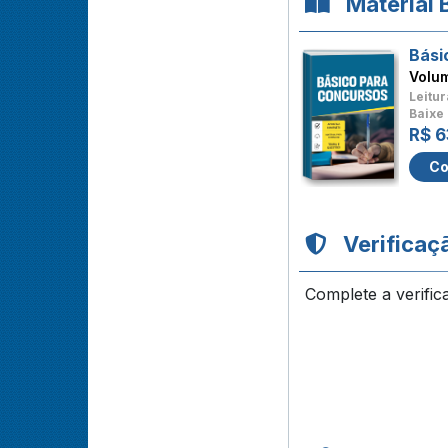
Material 
Bási
Volu
Leitur
Baixe 
R$ 6
Co
Verificaç
Complete a verific