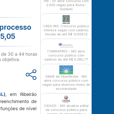
PM - SP abre concurso com
2.000 vagas para Aluno-
Soldado
 processo
CREA-MG: Concurso público
oferece vagas com salários
65,05
iniciais de até R$ 13.609,13
ITABIRAPREV - MG abre
 de 30 a 44 horas
concurso público com
 objetiva.
salários de até R$ 6.280,77
DMAE de Uberlândia - MG
abre concurso público com
vagas para diversos níveis de
escolaridade
SL)
, em Ribeirão
preenchimento de
CIDASG - MG atualiza edital
funções de nível
de concurso público para
cargos de nível médio e