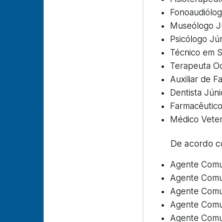
Fonoaudiólog
Museólogo Jú
Psicólogo Jún
Técnico em S
Terapeuta Oc
Auxiliar de F
Dentista Júni
Farmacêutico
Médico Veteri
De acordo c
Agente Comun
Agente Comun
Agente Comun
Agente Comun
Agente Comun