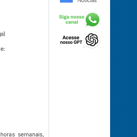
ga)
e:
 horas semanais,