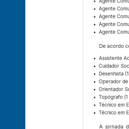
Agente Comun
Agente Comun
Agente Comun
Agente Comun
Agente Comun
De acordo co
Assistente Ad
Cuidador Soci
Desenhista (1
Operador de
Orientador So
Topógrafo (1
Técnico em E
Técnico em E
A jornada d