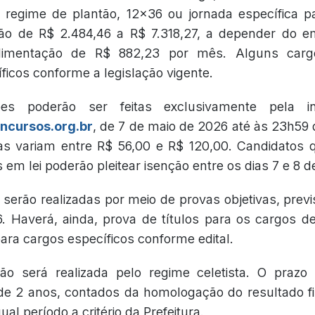
regime de plantão, 12x36 ou jornada específica p
o de R$ 2.484,46 a R$ 7.318,27, a depender do 
alimentação de R$ 882,23 por mês. Alguns car
ficos conforme a legislação vigente.
ões poderão ser feitas exclusivamente pela in
cursos.org.br
, de 7 de maio de 2026 até às 23h59 d
as variam entre R$ 56,00 e R$ 120,00. Candidatos
os em lei poderão pleitear isenção entre os dias 7 e 8 
serão realizadas por meio de provas objetivas, previs
. Haverá, ainda, prova de títulos para os cargos de
ara cargos específicos conforme edital.
ão será realizada pelo regime celetista. O prazo
de 2 anos, contados da homologação do resultado fi
ual período a critério da Prefeitura.