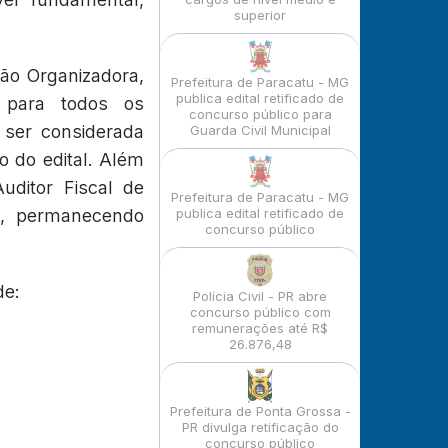
superior
ão Organizadora,
Prefeitura de Paracatu - MG
publica edital retificado de
, para todos os
concurso público para
 ser considerada
Guarda Civil Municipal
o do edital. Além
uditor Fiscal de
Prefeitura de Paracatu - MG
al, permanecendo
publica edital retificado de
concurso público
de:
Polícia Civil - PR abre
concurso público com
remunerações até R$
26.876,48
Prefeitura de Ponta Grossa -
PR divulga retificação do
concurso público