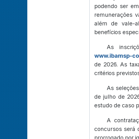
podendo ser em 
remunerações vã
além de vale-
benefícios especí
As inscriç
www.ibamsp-con
de 2026. As tax
critérios previst
As seleções 
de julho de 2026
estudo de caso p
A contrataç
concursos será 
prorrogado por ig