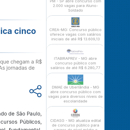
PM - SP abre concurso com
2.000 vagas para Aluno-
Soldado
ica cinco
CREA-MG: Concurso público
oferece vagas com salários
iniciais de até R$ 13.609,13
ITABIRAPREV - MG abre
s que chegam a R$
concurso público com
As jornadas de
salários de até R$ 6.280,77
DMAE de Uberlândia - MG
abre concurso público com
vagas para diversos níveis de
escolaridade
ado de São Paulo,
CIDASG - MG atualiza edital
ncursos Públicos,
de concurso público para
el fundamental,
cargos de nível médio e