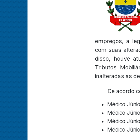
empregos, a leg
com suas alteraç
disso, houve at
Tributos Mobili
inalteradas as d
De acordo co
Médico Júnio
Médico Júnior
Médico Júnior
Médico Júnior