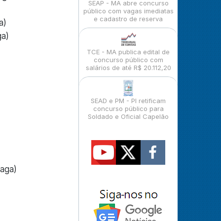
SEAP - MA abre concurso
público com vagas imediatas
e cadastro de reserva
a)
ga)
TCE - MA publica edital de
concurso público com
salários de até R$ 20.112,20
SEAD e PM - PI retificam
concurso público para
Soldado e Oficial Capelão
vaga)