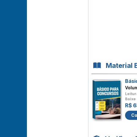
Material 
Bási
Volu
Leitur
Baixe 
R$ 6
Co