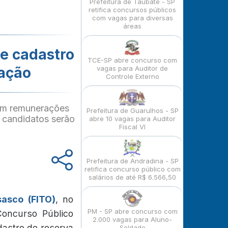
Prefeitura de Taubaté - SP
retifica concursos públicos
com vagas para diversas
áreas
e cadastro
TCE-SP abre concurso com
uação
vagas para Auditor de
Controle Externo
com remunerações
Prefeitura de Guarulhos - SP
 candidatos serão
abre 10 vagas para Auditor
Fiscal VI
Prefeitura de Andradina - SP
retifica concurso público com
salários de até R$ 6.566,50
sasco (FITO)
, no
PM - SP abre concurso com
Concurso Público
2.000 vagas para Aluno-
dastro de reserva
Soldado