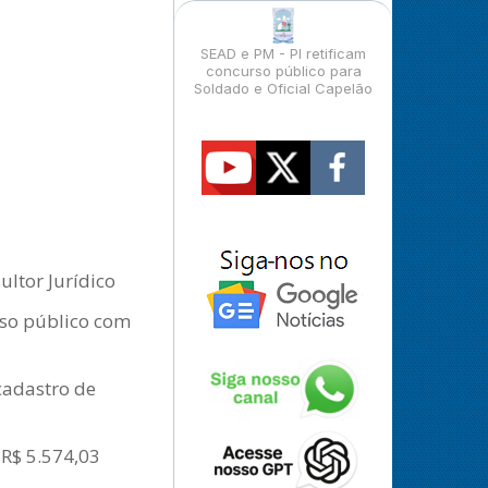
SEAD e PM - PI retificam
concurso público para
Soldado e Oficial Capelão
ltor Jurídico
rso público com
cadastro de
 R$ 5.574,03