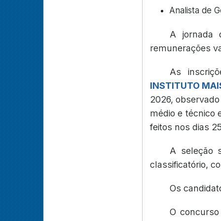
Analista de 
A jornada 
remunerações var
As inscriç
INSTITUTO MAI
2026, observado o
médio e técnico 
feitos nos dias 2
A seleção s
classificatório, 
Os candidat
O concurso 