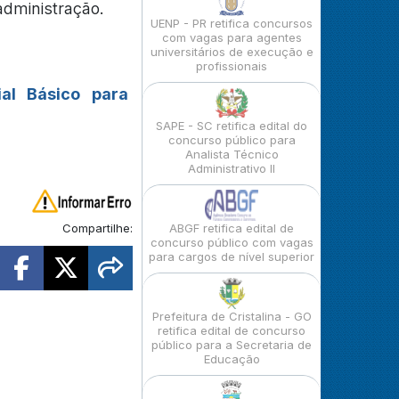
administração.
UENP - PR retifica concursos
com vagas para agentes
universitários de execução e
profissionais
ial Básico para
SAPE - SC retifica edital do
concurso público para
Analista Técnico
Administrativo II
Compartilhe:
ABGF retifica edital de
concurso público com vagas
para cargos de nível superior
Prefeitura de Cristalina - GO
retifica edital de concurso
público para a Secretaria de
Educação