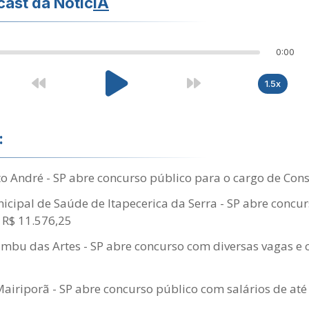
ast da Notíc
IA
0:00
1.5x
:
 André - SP abre concurso público para o cargo de Consu
cipal de Saúde de Itapecerica da Serra - SP abre concu
é R$ 11.576,25
Embu das Artes - SP abre concurso com diversas vagas e 
Mairiporã - SP abre concurso público com salários de até