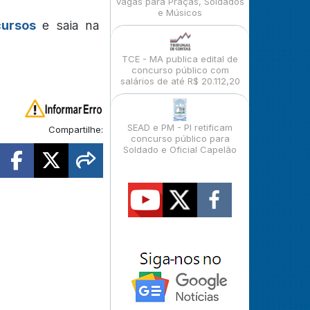
vagas para Praças, Soldados
e Músicos
cursos
e saia na
TCE - MA publica edital de
concurso público com
salários de até R$ 20.112,20
SEAD e PM - PI retificam
Compartilhe:
concurso público para
Soldado e Oficial Capelão