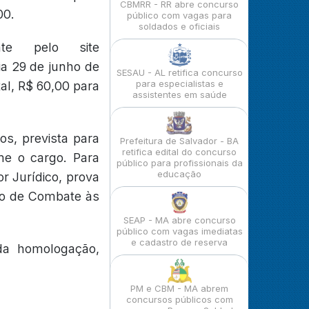
CBMRR - RR abre concurso
00.
público com vagas para
soldados e oficiais
nte pelo site
ia 29 de junho de
SESAU - AL retifica concurso
para especialistas e
al, R$ 60,00 para
assistentes em saúde
os, prevista para
Prefeitura de Salvador - BA
retifica edital do concurso
me o cargo. Para
público para profissionais da
educação
r Jurídico, prova
io de Combate às
SEAP - MA abre concurso
público com vagas imediatas
e cadastro de reserva
da homologação,
PM e CBM - MA abrem
concursos públicos com