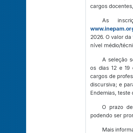
cargos docentes,
As inscri
www.inepam.or
2026. O valor da
nível médio/técni
A seleção s
os dias 12 e 19
cargos de profes
discursiva; e p
Endemias, teste d
O prazo de
podendo ser pror
Mais inform