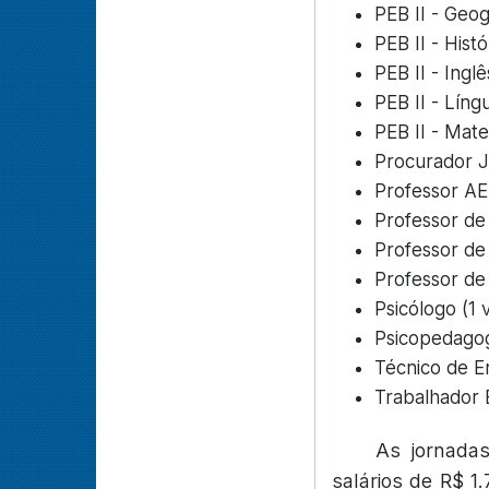
PEB II - Geog
PEB II - Histó
PEB II - Ingl
PEB II - Lín
PEB II - Mat
Procurador J
Professor AE
Professor de
Professor de
Professor de 
Psicólogo (1
Psicopedagog
Técnico de E
Trabalhador 
As jornada
salários de R$ 1