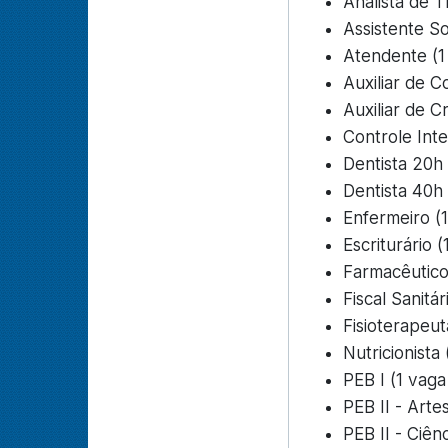
Analista de T
Assistente So
Atendente (1
Auxiliar de C
Auxiliar de C
Controle Inte
Dentista 20h
Dentista 40h
Enfermeiro (
Escriturário 
Farmacêutico
Fiscal Sanitár
Fisioterapeut
Nutricionista
PEB I (1 vaga
PEB II - Arte
PEB II - Ciên