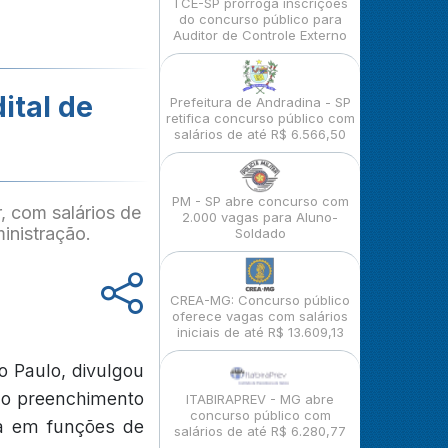
TCE-SP prorroga inscrições
do concurso público para
Auditor de Controle Externo
dital de
Prefeitura de Andradina - SP
retifica concurso público com
salários de até R$ 6.566,50
PM - SP abre concurso com
, com salários de
2.000 vagas para Aluno-
inistração.
Soldado
CREA-MG: Concurso público
oferece vagas com salários
iniciais de até R$ 13.609,13
o Paulo, divulgou
 ao preenchimento
ITABIRAPREV - MG abre
concurso público com
va em funções de
salários de até R$ 6.280,77