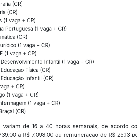
rafia (CR)
ria (CR)
ês (1 vaga + CR)
gua Portuguesa (1 vaga + CR)
emática (CR)
urídico (1 vaga + CR)
E (1 vaga + CR)
 Desenvolvimento Infantil (1 vaga + CR)
 Educação Física (CR)
Educação Infantil (CR)
 vaga + CR)
o (1 vaga + CR)
nfermagem (1 vaga + CR)
Braçal (CR)
s variam de 16 a 40 horas semanais, de acordo c
.739,00 a R$ 7.098,00 ou remuneração de R$ 25,13 p