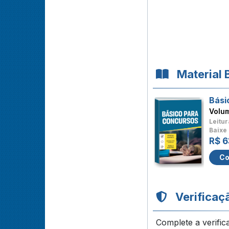
Material 
Bási
Volu
Leitur
Baixe 
R$ 6
Co
Verificaç
Complete a verific