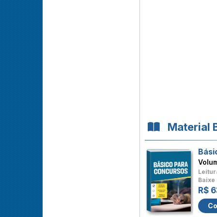
Material 
Bási
Volu
Leitur
Baixe 
R$ 6
Co