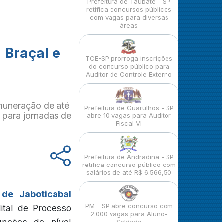
Prefeitura de Taubaté - SP
retifica concursos públicos
com vagas para diversas
áreas
 Braçal e
TCE-SP prorroga inscrições
do concurso público para
Auditor de Controle Externo
muneração de até
Prefeitura de Guarulhos - SP
 para jornadas de
abre 10 vagas para Auditor
Fiscal VI
Prefeitura de Andradina - SP
retifica concurso público com
salários de até R$ 6.566,50
de Jaboticabal
PM - SP abre concurso com
ital de Processo
2.000 vagas para Aluno-
unções de nível
Soldado