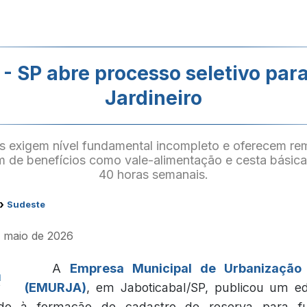
 SP abre processo seletivo para
Jardineiro
s exigem nível fundamental incompleto e oferecem re
m de benefícios como vale-alimentação e cesta básica
40 horas semanais.
›
Sudeste
e maio de 2026
A
Empresa Municipal de Urbanização 
(EMURJA)
, em Jaboticabal/SP, publicou um ed
nado à formação de cadastro de reserva para f