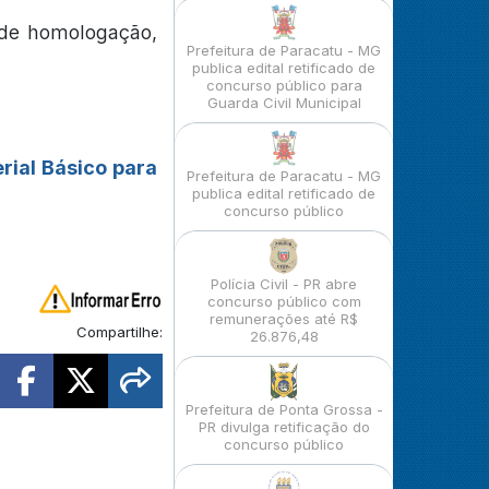
 de homologação,
Prefeitura de Paracatu - MG
publica edital retificado de
concurso público para
Guarda Civil Municipal
rial Básico para
Prefeitura de Paracatu - MG
publica edital retificado de
concurso público
Polícia Civil - PR abre
concurso público com
remunerações até R$
Compartilhe:
26.876,48
Prefeitura de Ponta Grossa -
PR divulga retificação do
concurso público