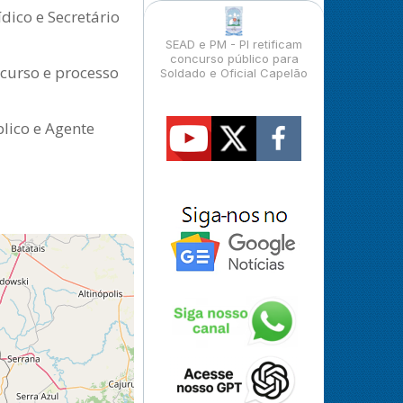
dico e Secretário
SEAD e PM - PI retificam
concurso público para
curso e processo
Soldado e Oficial Capelão
lico e Agente