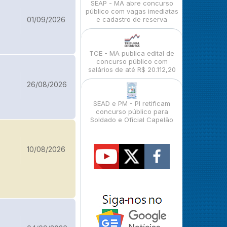
SEAP - MA abre concurso
público com vagas imediatas
01/09/2026
e cadastro de reserva
TCE - MA publica edital de
concurso público com
salários de até R$ 20.112,20
26/08/2026
SEAD e PM - PI retificam
concurso público para
Soldado e Oficial Capelão
10/08/2026