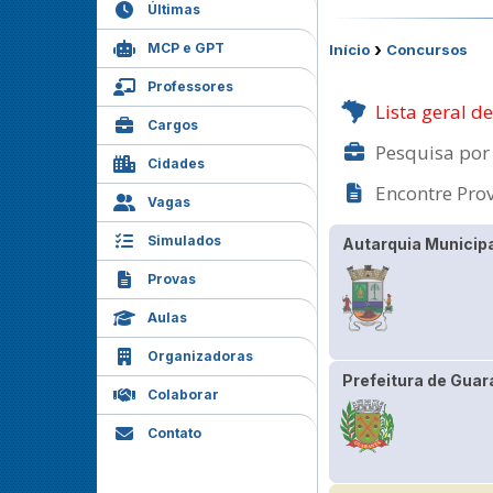
Últimas
›
MCP e GPT
Início
Concursos
Professores
Lista geral d
Cargos
Pesquisa por
Cidades
Encontre Pro
Vagas
Simulados
Autarquia Municipa
Provas
Aulas
Organizadoras
Prefeitura de Guar
Colaborar
Contato