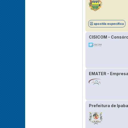
apostila específica
CISICOM - Consórci
EMATER - Empresa 
Prefeitura de Ipab