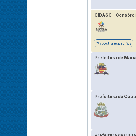
CIDASG - Consórci
apostila específica
Prefeitura de Mari
Prefeitura de Quat
Prefeitura de Quit