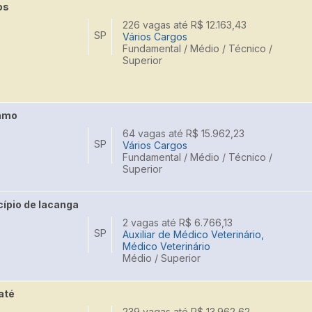
os
226 vagas até R$ 12.163,43
SP
Vários Cargos
Fundamental / Médio / Técnico /
Superior
samo
64 vagas até R$ 15.962,23
SP
Vários Cargos
Fundamental / Médio / Técnico /
Superior
cípio de Iacanga
2 vagas até R$ 6.766,13
SP
Auxiliar de Médico Veterinário,
Médico Veterinário
Médio / Superior
até
239 vagas até R$ 13.962,62