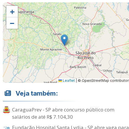
+
−
Leaflet
|
© OpenStreetMap contributor
Veja também:
CaraguaPrev - SP abre concurso público com
salários de até R$ 7.104,30
Fundação Hospital Santa Lydia - SP abre vaga para