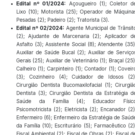
Edital nº 01/2024:
Açougueiro (1); Coletor d
Lixo (10); Motorista (25); Operador de Máquina
Pesadas (2); Padeiro (2); Tratorista (3).
Edital nº 02/2024:
Agente Municipal de Trânsit
(2); Ajudante de Marcenaria (2); Aplicador d
Asfalto (3); Assistente Social (8); Atendente (35)
Auxiliar de Saúde Bucal (2); Auxiliar de Serviço
Gerais (25); Auxiliar de Veterinário (1); Braçal (25)
Calheiro (1); Carpinteiro (1); Contador (1); Coveir
(3); Cozinheiro (4); Cuidador de Idosos (2)
Cirurgião Dentista Bucomaxilofacial (1); Cirurgiã
Dentista (3); Cirurgião Dentista da Estratégia d
Saúde da Família (4); Educador Físic
Psicomotricista (2); Eletricista (2); Encanador (2)
Enfermeiro (6); Enfermeiro da Estratégia de Saúd
da Família (10); Escriturário (5); Farmacêutico (2)
Fiscal Ambiental (2); Fiscal de Obras (2); Fiscal d