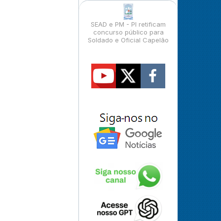
SEAD e PM - PI retificam
concurso público para
Soldado e Oficial Capelão