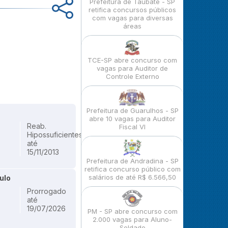
Prefeitura de Taubaté - SP
retifica concursos públicos
com vagas para diversas
áreas
TCE-SP abre concurso com
vagas para Auditor de
Controle Externo
Prefeitura de Guarulhos - SP
abre 10 vagas para Auditor
Reab.
Fiscal VI
Hipossuficientes
até
15/11/2013
Prefeitura de Andradina - SP
retifica concurso público com
salários de até R$ 6.566,50
ulo
Prorrogado
até
19/07/2026
PM - SP abre concurso com
2.000 vagas para Aluno-
Soldado