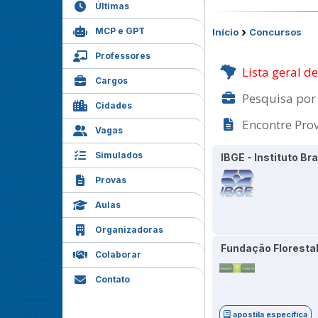
Últimas
›
MCP e GPT
Início
Concursos
Professores
Lista geral d
Cargos
Pesquisa por
Cidades
Encontre Pro
Vagas
Simulados
IBGE - Instituto Br
Provas
Aulas
Organizadoras
Fundação Florestal
Colaborar
Contato
apostila específica