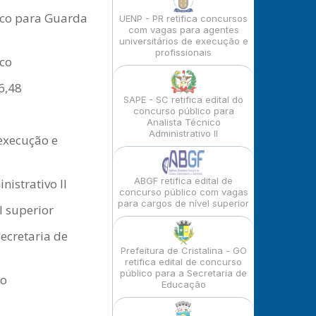
lico para Guarda
UENP - PR retifica concursos
com vagas para agentes
universitários de execução e
profissionais
ico
6,48
SAPE - SC retifica edital do
concurso público para
Analista Técnico
Administrativo II
 execução e
ABGF retifica edital de
nistrativo II
concurso público com vagas
para cargos de nível superior
l superior
Secretaria de
Prefeitura de Cristalina - GO
retifica edital de concurso
público para a Secretaria de
co
Educação