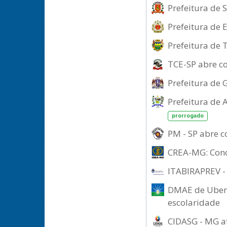
Prefeitura de 
Prefeitura de 
Prefeitura de 
TCE-SP abre c
Prefeitura de 
Prefeitura de 
prorrogado
PM - SP abre 
CREA-MG: Concu
ITABIRAPREV - 
DMAE de Uberl
escolaridade
CIDASG - MG at