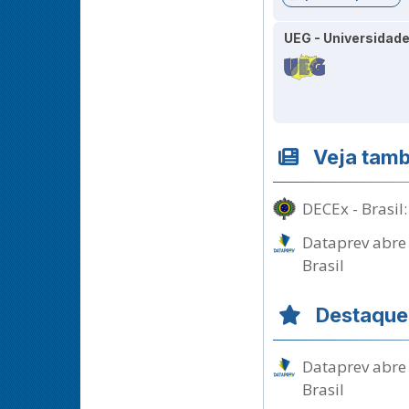
UEG - Universidade
Veja tam
DECEx - Brasil
Dataprev abre 
Brasil
Destaque
Dataprev abre 
Brasil