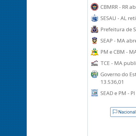
CBMRR - RR abr
SESAU - AL ret
Prefeitura de 
SEAP - MA abre
PM e CBM - MA
TCE - MA publi
Governo do Est
13.536,01
SEAD e PM - PI
Nacional