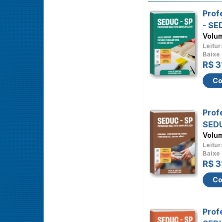
Prof
- SE
Volu
Leitur
Baixe 
R$ 3
Co
Prof
SED
Volu
Leitur
Baixe 
R$ 3
Co
Prof