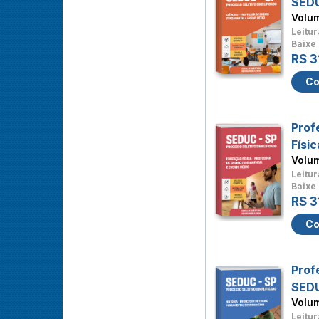
SED
Volu
Leitur
Baixe 
R$ 3
Co
Prof
Físi
Volu
Leitur
Baixe 
R$ 3
Co
Prof
SED
Volu
Leitur