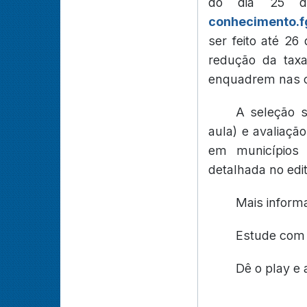
do dia 25 de
conhecimento.f
ser feito até 26
redução da tax
enquadrem nas co
A seleção s
aula) e avaliação
em municípios 
detalhada no edit
Mais informa
Estude com 
Dê o play e