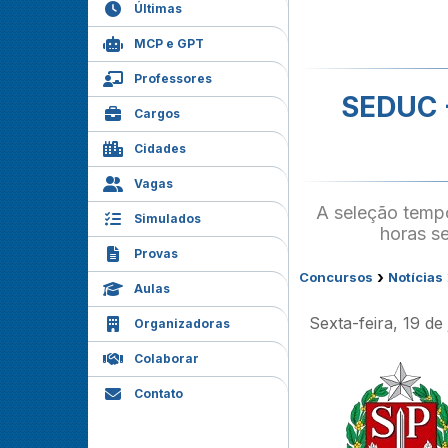
Últimas
MCP e GPT
Professores
SEDUC -
Cargos
Cidades
Vagas
A seleção tempo
Simulados
horas se
Provas
›
Concursos
Notícias
Aulas
Sexta-feira, 19 d
Organizadoras
Colaborar
Contato