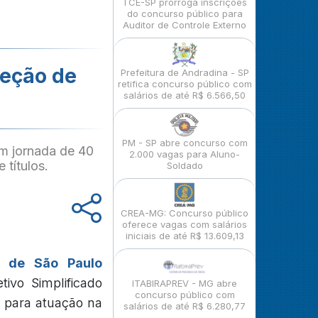
TCE-SP prorroga inscrições
do concurso público para
Auditor de Controle Externo
leção de
Prefeitura de Andradina - SP
retifica concurso público com
salários de até R$ 6.566,50
PM - SP abre concurso com
em jornada de 40
2.000 vagas para Aluno-
 títulos.
Soldado
CREA-MG: Concurso público
oferece vagas com salários
iniciais de até R$ 13.609,13
o de São Paulo
ivo Simplificado
ITABIRAPREV - MG abre
concurso público com
s para atuação na
salários de até R$ 6.280,77