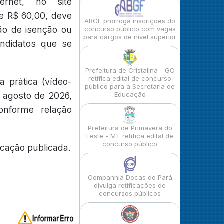
rnet, no site
de R$ 60,00, deve
ABGF prorroga inscrições do
ção de isenção ou
concurso público com vagas
para cargos de nível superior
ndidatos que se
Prefeitura de Cristalina - GO
retifica edital de concurso
a prática (vídeo-
público para a Secretaria de
de agosto de 2026,
Educação
onforme relação
Prefeitura de Primavera do
Leste - MT retifica edital de
concurso público
icação publicada.
Companhia Docas do Pará
divulga retificações de
concursos públicos