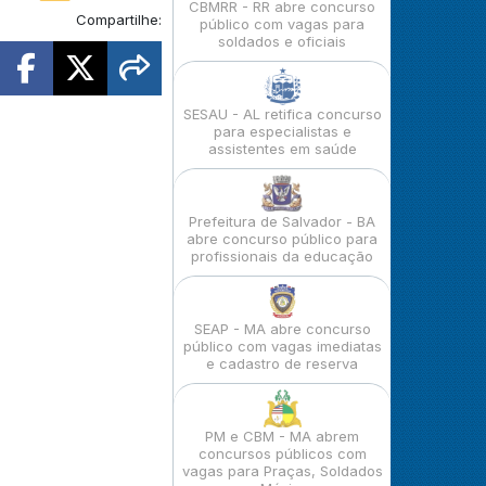
CBMRR - RR abre concurso
Compartilhe:
público com vagas para
soldados e oficiais
SESAU - AL retifica concurso
para especialistas e
assistentes em saúde
Prefeitura de Salvador - BA
abre concurso público para
profissionais da educação
SEAP - MA abre concurso
público com vagas imediatas
e cadastro de reserva
PM e CBM - MA abrem
concursos públicos com
vagas para Praças, Soldados