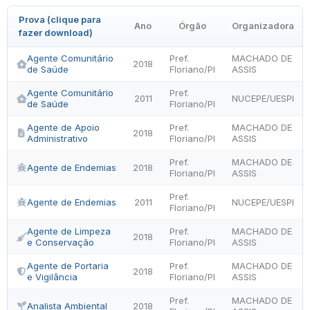
Prova (clique para
Ano
Órgão
Organizadora
fazer download)
Agente Comunitário
Pref.
MACHADO DE
2018
de Saúde
Floriano/PI
ASSIS
Agente Comunitário
Pref.
2011
NUCEPE/UESPI
de Saúde
Floriano/PI
Agente de Apoio
Pref.
MACHADO DE
2018
Administrativo
Floriano/PI
ASSIS
Pref.
MACHADO DE
Agente de Endemias
2018
Floriano/PI
ASSIS
Pref.
Agente de Endemias
2011
NUCEPE/UESPI
Floriano/PI
Agente de Limpeza
Pref.
MACHADO DE
2018
e Conservação
Floriano/PI
ASSIS
Agente de Portaria
Pref.
MACHADO DE
2018
e Vigilância
Floriano/PI
ASSIS
Pref.
MACHADO DE
Analista Ambiental
2018