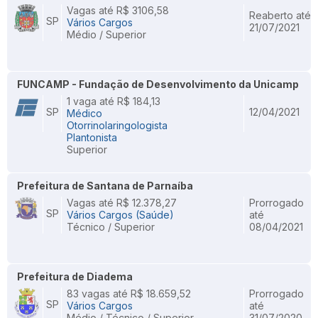
Vagas até R$ 3106,58
Reaberto até
SP
Vários Cargos
21/07/2021
Médio / Superior
FUNCAMP - Fundação de Desenvolvimento da Unicamp
1 vaga até R$ 184,13
SP
12/04/2021
Médico
Otorrinolaringologista
Plantonista
Superior
Prefeitura de Santana de Parnaíba
Vagas até R$ 12.378,27
Prorrogado
SP
Vários Cargos (Saúde)
até
Técnico / Superior
08/04/2021
Prefeitura de Diadema
83 vagas até R$ 18.659,52
Prorrogado
SP
Vários Cargos
até
Médio / Técnico / Superior
31/07/2020