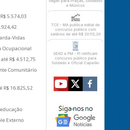
vagas para Praças, Soldados
e Músicos
 R$ 5.574,03
TCE - MA publica edital de
8.924,42
concurso público com
salários de até R$ 20.112,20
uarda-Vidas
ta Ocupacional
SEAD e PM - PI retificam
 até R$ 4.512,75
concurso público para
Soldado e Oficial Capelão
ente Comunitário
é R$ 16.825,52
a educação
ole Externo