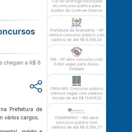
TCE-SP prorroga inscrições
do concurso público para
Auditor de Controle Externo
Concursos
Prefeitura de Andradina - SP
retifica concurso público com
salários de até R$ 6.566,50
PM - SP abre concurso com
os chegam a R$ 8
2.000 vagas para Aluno-
Soldado
CREA-MG: Concurso público
oferece vagas com salários
iniciais de até R$ 13.609,13
na Prefeitura de
 vários cargos.
ITABIRAPREV - MG abre
concurso público com
salários de até R$ 6.280,77
amental, médio e