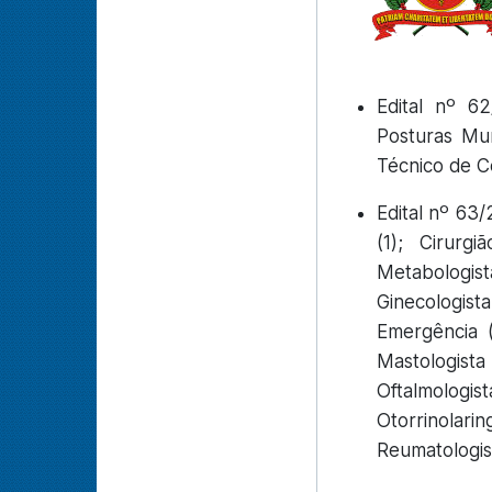
Edital nº 62
Posturas Mun
Técnico de Co
Edital nº 63/
(1); Cirurgi
Metabologista
Ginecologis
Emergência (1
Mastologista 
Oftalmolog
Otorrinolari
Reumatologist