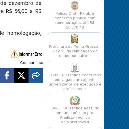
9 de dezembro de
de R$ 56,00 a R$
Polícia Civil - PR abre
concurso público com
remunerações até R$
26.876,48
de homologação,
Prefeitura de Ponta Grossa -
PR divulga retificação do
concurso público
Compartilhe:
UENP - PR retifica concursos
com vagas para agentes
universitários de execução e
profissionais
SAPE - SC retifica edital do
concurso público para
Analista Técnico
Administrativo II