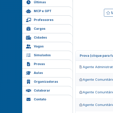
Últimas
MCP e GPT
M
Professores
Cargos
Cidades
Vagas
Simulados
Prova (clique para 
Provas
Agente Administrat
Aulas
Agente Comunitári
Organizadoras
Colaborar
Agente Comunitári
Contato
Agente Comunitári