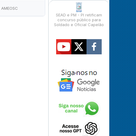
AMEOSC
SEAD e PM - PI retificam
concurso público para
Soldado e Oficial Capelão