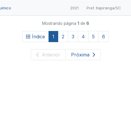
uímico
2021
Pref. Itapiranga/SC
Mostrando página
1
de
6
Índice
1
2
3
4
5
6
Anterior
Próxima