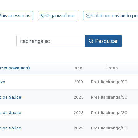
ais acessadas
Organizadoras
Colabore enviando pr
Pesquisar
fazer download)
Ano
Órgão
ivo
2019
Pref. Itapiranga/SC
o de Saúde
2023
Pref. Itapiranga/SC
o de Saúde
2023
Pref. Itapiranga/SC
o de Saúde
2022
Pref. Itapiranga/SC