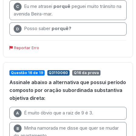
Eu me atrasei
porquê
peguei muito trânsito na
C
avenida Beira-mar.
Posso saber
porquê?
D
Reportar Erro
Questão 16 de 19
Q3110060
Q16 da prova
Assinale abaixo a alternativa que possui período
composto por oração subordinada substantiva
objetiva direta:
É muito óbvio que a raiz de 9 é 3.
A
Minha namorada me disse que quer se mudar
B
do apartamento.