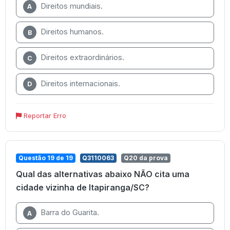
Direitos mundiais.
A
Direitos humanos.
B
Direitos extraordinários.
C
Direitos internacionais.
D
Reportar Erro
Questão 19 de 19
Q3110063
Q20 da prova
Qual das alternativas abaixo NÃO cita uma
cidade vizinha de Itapiranga/SC?
Barra do Guarita.
A