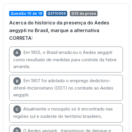
Questão 10 de 19
Q3110054
Q10 da prova
Acerca do histórico da presença do Aedes
aegypti no Brasil, marque a alternativa
CORRETA:
Em 1955, o Brasil erradicou o Aedes aegypti
A
como resultado de medidas para controle da febre
amarela.
Em 1907 foi adotado o emprego dedicloro-
B
difenil-tricloroetano (DDT) no combate ao Aedes
aegypti.
Atualmente o mosquito só é encontrado nas
C
regiões sul e sudeste do território brasileiro.
O Aedes aegypti , transmissor de dengue e
D