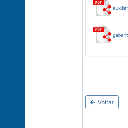
auxilia
gabari
Voltar