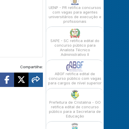
UENP - PR retifica concursos
com vagas para agentes
universitários de execução e
profissionais
SAPE - SC retifica edital do
concurso público para
Analista Técnico
Administrativo II
Compartilhe:
ABGF retifica edital de
concurso público com vagas
para cargos de nível superior
Prefeitura de Cristalina - GO
retifica edital de concurso
público para a Secretaria de
Educação