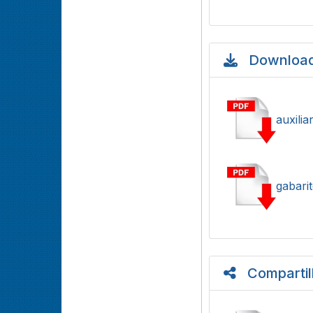
Download
auxilia
gabari
Compartil