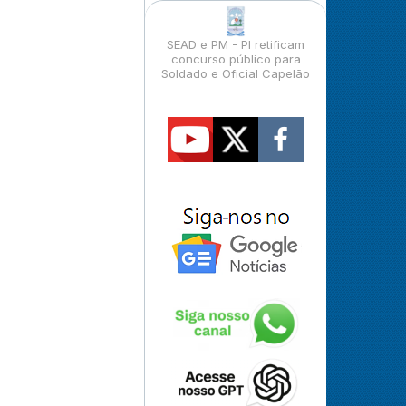
SEAD e PM - PI retificam
concurso público para
Soldado e Oficial Capelão