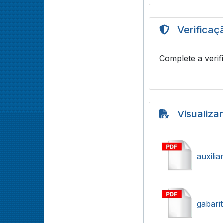
Verificaç
Complete a verif
Visualiza
auxilia
gabari