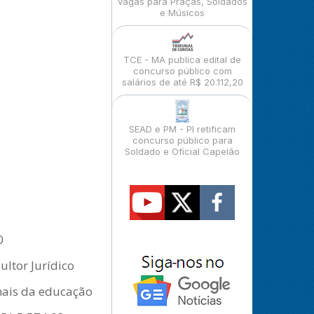
vagas para Praças, Soldados
e Músicos
TCE - MA publica edital de
concurso público com
salários de até R$ 20.112,20
SEAD e PM - PI retificam
concurso público para
Soldado e Oficial Capelão
0
ltor Jurídico
onais da educação