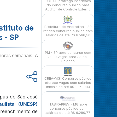
TCE-SP prorroga inscrições
do concurso público para
Auditor de Controle Externo
tituto de
Prefeitura de Andradina - SP
retifica concurso público com
 - SP
salários de até R$ 6.566,50
PM - SP abre concurso com
horas semanais. A
2.000 vagas para Aluno-
Soldado
CREA-MG: Concurso público
oferece vagas com salários
iniciais de até R$ 13.609,13
mpus de São José
aulista (UNESP)
ITABIRAPREV - MG abre
concurso público com
 preenchimento de
salários de até R$ 6.280,77