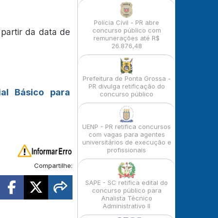
Polícia Civil - PR abre
concurso público com
partir da data de
remunerações até R$
26.876,48
Prefeitura de Ponta Grossa -
PR divulga retificação do
ial Básico para
concurso público
UENP - PR retifica concursos
com vagas para agentes
universitários de execução e
profissionais
Compartilhe:
SAPE - SC retifica edital do
concurso público para
Analista Técnico
Administrativo II