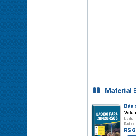
Material 
Bási
Volu
Leitur
Baixe 
R$ 6