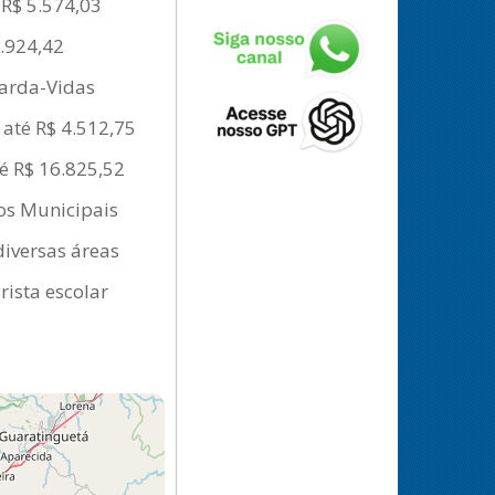
 R$ 5.574,03
8.924,42
uarda-Vidas
 até R$ 4.512,75
é R$ 16.825,52
tos Municipais
diversas áreas
rista escolar