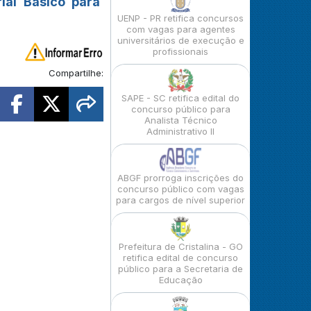
ial Básico para
UENP - PR retifica concursos
com vagas para agentes
universitários de execução e
profissionais
Compartilhe:
SAPE - SC retifica edital do
concurso público para
Analista Técnico
Administrativo II
ABGF prorroga inscrições do
concurso público com vagas
para cargos de nível superior
Prefeitura de Cristalina - GO
retifica edital de concurso
público para a Secretaria de
Educação