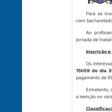
Para se ins
com bacharelado 
Ao profissi
jornada de traba
Inscrição e
Os interess
15h59 do dia 
pagamento de R$ 
Entretanto, 
a isenção no val
Classificaç