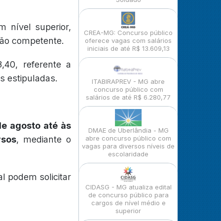
 nível superior,
CREA-MG: Concurso público
gão competente.
oferece vagas com salários
iniciais de até R$ 13.609,13
3,40, referente a
s estipuladas.
ITABIRAPREV - MG abre
concurso público com
salários de até R$ 6.280,77
de agosto até às
DMAE de Uberlândia - MG
rsos
, mediante o
abre concurso público com
vagas para diversos níveis de
escolaridade
l podem solicitar
CIDASG - MG atualiza edital
de concurso público para
cargos de nível médio e
superior