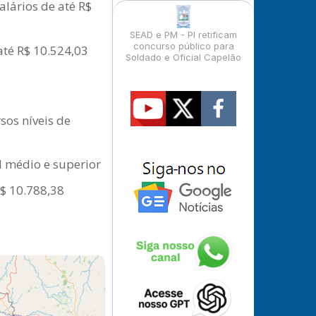
alários de até R$
SEAD e PM - PI retificam
concurso público para
até R$ 10.524,03
Soldado e Oficial Capelão
os níveis de
l médio e superior
$ 10.788,38