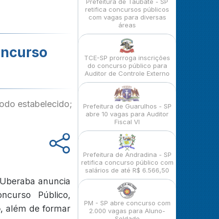
Prefeitura de Taubaté - SP
retifica concursos públicos
com vagas para diversas
áreas
oncurso
TCE-SP prorroga inscrições
do concurso público para
Auditor de Controle Externo
íodo estabelecido;
Prefeitura de Guarulhos - SP
abre 10 vagas para Auditor
Fiscal VI
Prefeitura de Andradina - SP
retifica concurso público com
salários de até R$ 6.566,50
e Uberaba anuncia
curso Público,
PM - SP abre concurso com
o
, além de formar
2.000 vagas para Aluno-
Soldado