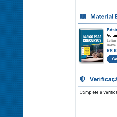
Material 
Bási
Volu
Leitur
Baixe 
R$ 6
Co
Verificaç
Complete a verific