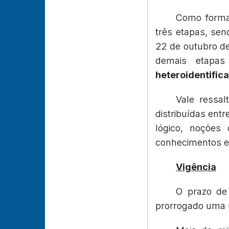
Como forma 
três etapas, sen
22 de outubro de
demais etapa
heteroidentific
Vale ressal
distribuídas ent
lógico, noções 
conhecimentos es
Vigência
O prazo de
prorrogado uma ú