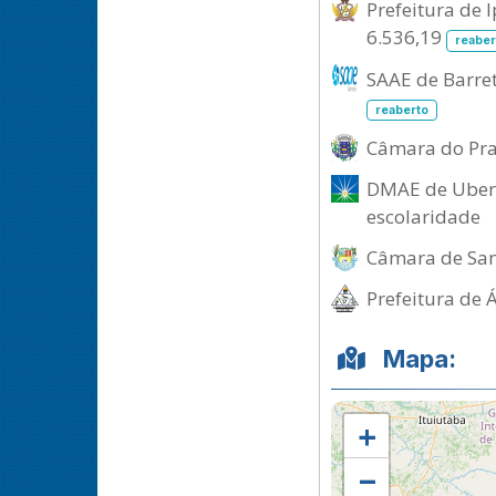
Prefeitura de 
6.536,19
reaber
SAAE de Barret
reaberto
Câmara do Prat
DMAE de Uberl
escolaridade
Câmara de Sant
Prefeitura de 
Mapa:
+
−