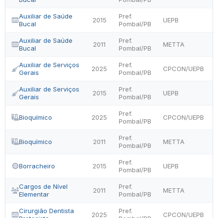
Auxiliar de Saúde
Pref.
2015
UEPB
Bucal
Pombal/PB
Auxiliar de Saúde
Pref.
2011
METTA
Bucal
Pombal/PB
Auxiliar de Serviços
Pref.
2025
CPCON/UEPB
Gerais
Pombal/PB
Auxiliar de Serviços
Pref.
2015
UEPB
Gerais
Pombal/PB
Pref.
Bioquímico
2025
CPCON/UEPB
Pombal/PB
Pref.
Bioquímico
2011
METTA
Pombal/PB
Pref.
Borracheiro
2015
UEPB
Pombal/PB
Cargos de Nível
Pref.
2011
METTA
Elementar
Pombal/PB
Cirurgião Dentista
Pref.
2025
CPCON/UEPB