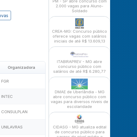
PM - SP abre concurso com
2.000 vagas para Aluno-
Soldado
ovas
CREA-MG: Concurso público
oferece vagas com salários
iniciais de até R$ 13.609,13
ITABIRAPREV - MG abre
concurso público com
Organizadora
salários de até R$ 6.280,77
FGR
DMAE de Uberlândia - MG
INTEC
abre concurso público com
vagas para diversos níveis de
escolaridade
CONSULPLAN
UNILAVRAS
CIDASG - MG atualiza edital
de concurso público para
cargos de nível médio e