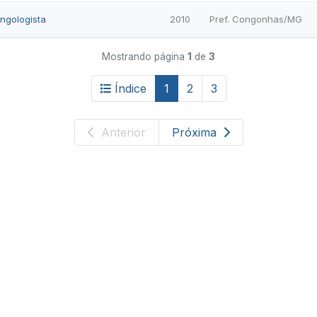
ingologista
2010
Pref. Congonhas/MG
Mostrando página
1
de
3
Índice
1
2
3
Anterior
Próxima