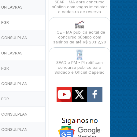
SEAP - MA abre concurso
público com vagas imediatas
UNILAVRAS
e cadastro de reserva
FGR
TCE - MA publica edital de
concurso público com
CONSULPLAN
salários de até R$ 20.112,20
UNILAVRAS
SEAD e PM - PI retificam
concurso público para
FGR
Soldado e Oficial Capelão
CONSULPLAN
FGR
CONSULPLAN
CONSULPLAN