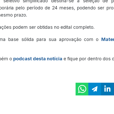
seletivo simplificado destina-se à seleção de pr
porária pelo período de 24 meses, podendo ser pr
mesmo prazo.
ações podem ser obtidas no edital completo.
ma base sólida para sua aprovação com o
Mater
mbém o
podcast desta notícia
e fique por dentro dos 