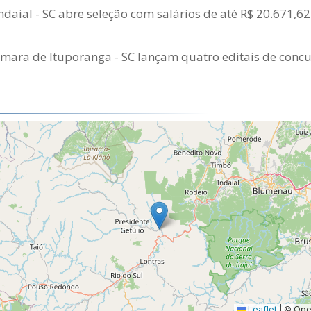
Indaial - SC abre seleção com salários de até R$ 20.671,62
âmara de Ituporanga - SC lançam quatro editais de conc
Leaflet
|
© Open