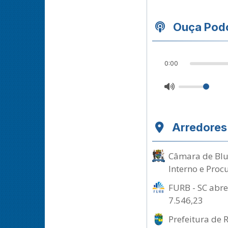
Ouça Podc
0:00
Arredores
Câmara de Blum
Interno e Proc
FURB - SC abre
7.546,23
Prefeitura de 