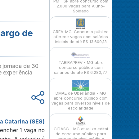
PM - SP abre concurso com
2.000 vagas para Aluno-
Soldado
cargo de
CREA-MG: Concurso público
oferece vagas com salários
iniciais de até R$ 13.609,13
ITABIRAPREV - MG abre
e jornada de 30
concurso público com
e experiência
salários de até R$ 6.280,77
DMAE de Uberlândia - MG
abre concurso público com
vagas para diversos níveis de
escolaridade
a Catarina (SES)
CIDASG - MG atualiza edital
eencher 1 vaga no
de concurso público para
rior. A seleção é
cargos de nível médio e