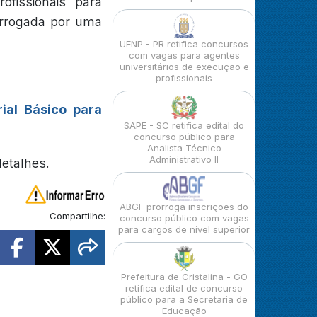
ofissionais para
orrogada por uma
UENP - PR retifica concursos
com vagas para agentes
universitários de execução e
profissionais
ial Básico para
SAPE - SC retifica edital do
concurso público para
Analista Técnico
Administrativo II
detalhes.
ABGF prorroga inscrições do
Compartilhe:
concurso público com vagas
para cargos de nível superior
Prefeitura de Cristalina - GO
retifica edital de concurso
público para a Secretaria de
Educação