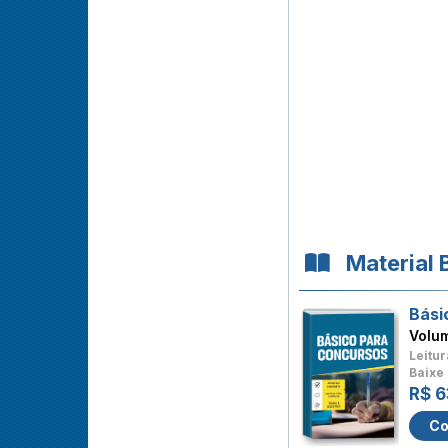
Material 
Bási
Volu
Leitur
Baixe 
R$ 6
Co