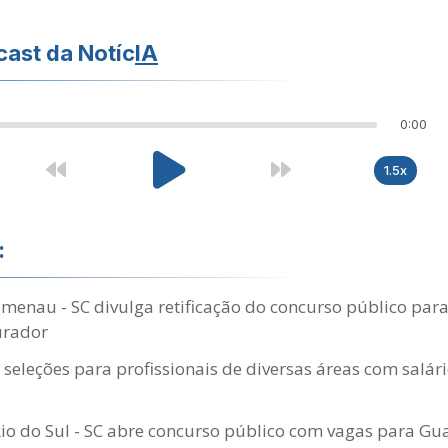
ast da Notíc
IA
0:00
1.5x
:
enau - SC divulga retificação do concurso público par
urador
 seleções para profissionais de diversas áreas com salári
Rio do Sul - SC abre concurso público com vagas para G