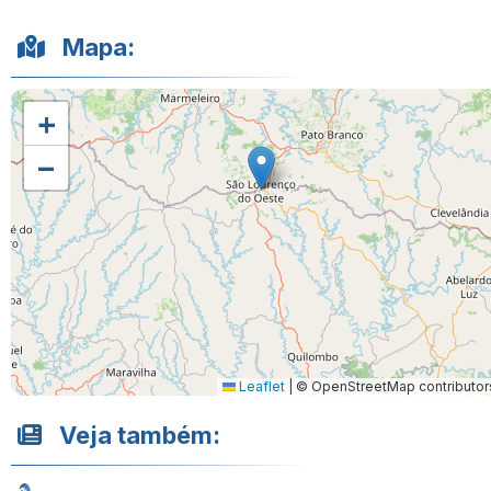
Mapa:
+
−
Leaflet
|
© OpenStreetMap contributor
Veja também: