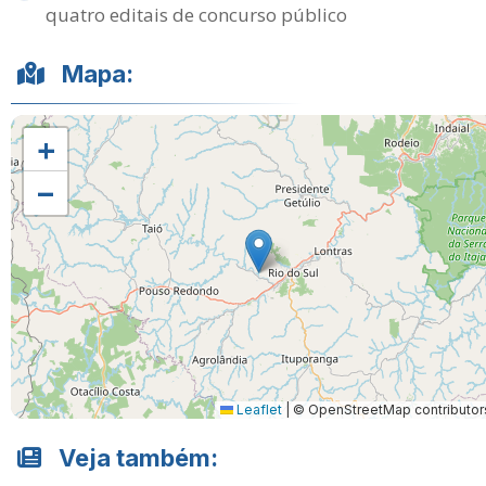
quatro editais de concurso público
Mapa:
+
−
Leaflet
|
© OpenStreetMap contributor
Veja também: