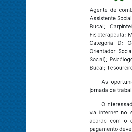
Agente de comba
Assistente Social
Bucal; Carpinte
Fisioterapeuta; 
Categoria D; O
Orientador Socia
Social); Psicól
Bucal; Tesoureiro
As oportun
jornada de traba
O interessad
via internet no
acordo com o c
pagamento deverá