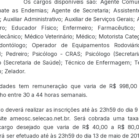
Os cargos disponíveis são: Agente Comun
te as Endemias; Agente de Secretaria; Assistent
; Auxiliar Administrativo; Auxiliar de Serviços Gerais;
iro; Educador Físico; Enfermeiro; Farmacêutico; F
Mecânico; Médico Veterinário; Médico; Motorista Categ
dontólogo; Operador de Equipamentos Rodoviári
l; Pedreiro; Psicólogo - CRAS; Psicólogo (Secretar
ogo (Secretaria de Saúde); Técnico de Enfermagem; 
; Zelador.
idades tem remuneração que varia de R$ 998,00 
lho entre 30 a 44 horas semanais.
o deverá realizar as inscrições até às 23h59 do dia 9
 site ameosc.selecao.net.br. Será cobrada uma taxa
argo desejado que varia de R$ 40,00 a R$ 80,
 ser efetuado até às 23h59 do dia 13 de maio de 201