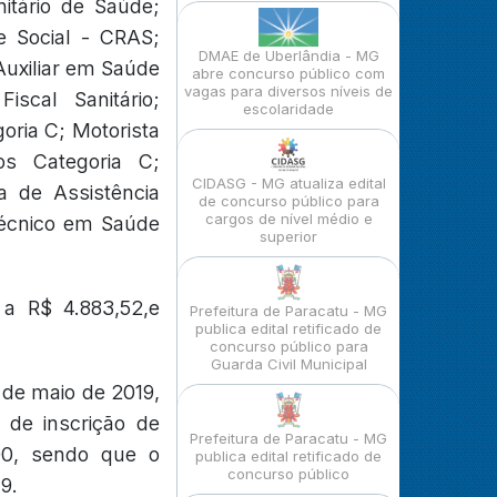
itário de Saúde;
e Social - CRAS;
DMAE de Uberlândia - MG
 Auxiliar em Saúde
abre concurso público com
vagas para diversos níveis de
iscal Sanitário;
escolaridade
oria C; Motorista
os Categoria C;
CIDASG - MG atualiza edital
ia de Assistência
de concurso público para
cargos de nível médio e
Técnico em Saúde
superior
a R$ 4.883,52,e
Prefeitura de Paracatu - MG
publica edital retificado de
concurso público para
Guarda Civil Municipal
 de maio de 2019,
 de inscrição de
Prefeitura de Paracatu - MG
00, sendo que o
publica edital retificado de
concurso público
9.