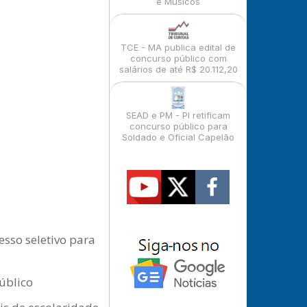
e Músicos
TCE - MA publica edital de
concurso público com
salários de até R$ 20.112,20
SEAD e PM - PI retificam
concurso público para
Soldado e Oficial Capelão
esso seletivo para
público