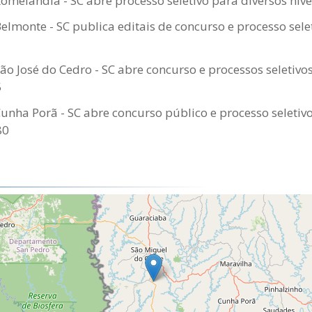
Romelândia - SC abre processo seletivo para diversos nív
Belmonte - SC publica editais de concurso e processo sele
São José do Cedro - SC abre concurso e processos seletivo
5
Cunha Porã - SC abre concurso público e processo seletiv
80