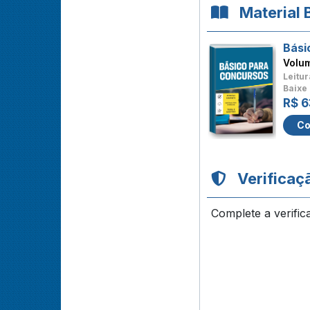
Material 
Bási
Volu
Leitur
Baixe 
R$ 6
Co
Verificaç
Complete a verific