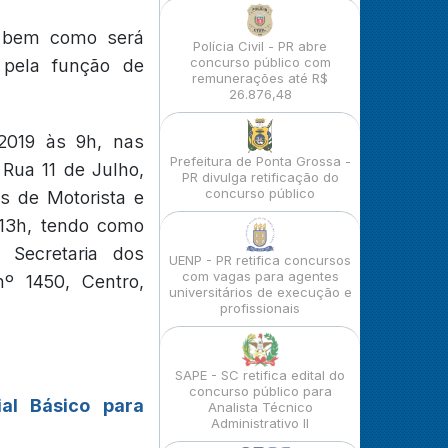
a, bem como será
Polícia Civil - PR abre
concurso público com
 pela função de
remunerações até R$
26.876,48
 2019 às 9h, nas
Prefeitura de Ponta Grossa -
Rua 11 de Julho,
PR divulga retificação do
concurso público
s de Motorista e
 13h, tendo como
 Secretaria dos
UENP - PR retifica concursos
com vagas para agentes
nº 1450, Centro,
universitários de execução e
profissionais
SAPE - SC retifica edital do
concurso público para
ial Básico para
Analista Técnico
Administrativo II