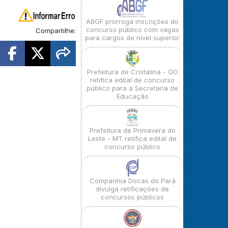
ABGF prorroga inscrições do
concurso público com vagas
Compartilhe:
para cargos de nível superior
Prefeitura de Cristalina - GO
retifica edital de concurso
público para a Secretaria de
Educação
Prefeitura de Primavera do
Leste - MT retifica edital de
concurso público
Companhia Docas do Pará
divulga retificações de
concursos públicos