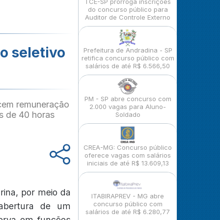
TCE-SP prorroga inscrições
do concurso público para
Auditor de Controle Externo
o seletivo
Prefeitura de Andradina - SP
retifica concurso público com
salários de até R$ 6.566,50
PM - SP abre concurso com
ecem remuneração
2.000 vagas para Aluno-
as de 40 horas
Soldado
CREA-MG: Concurso público
oferece vagas com salários
iniciais de até R$ 13.609,13
rina, por meio da
ITABIRAPREV - MG abre
concurso público com
 abertura de um
salários de até R$ 6.280,77
serva em funções