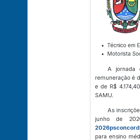
Técnico em 
Motorista So
A jornada 
remuneração é d
e de R$ 4.174,4
SAMU.
As inscriçõe
junho de 202
2026psconcordi
para ensino médi