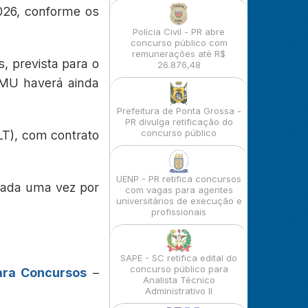
026, conforme os
Polícia Civil - PR abre
concurso público com
remunerações até R$
, prevista para o
26.876,48
SAMU haverá ainda
Prefeitura de Ponta Grossa -
PR divulga retificação do
concurso público
LT), com contrato
UENP - PR retifica concursos
ogada uma vez por
com vagas para agentes
universitários de execução e
profissionais
SAPE - SC retifica edital do
concurso público para
ara Concursos
–
Analista Técnico
Administrativo II