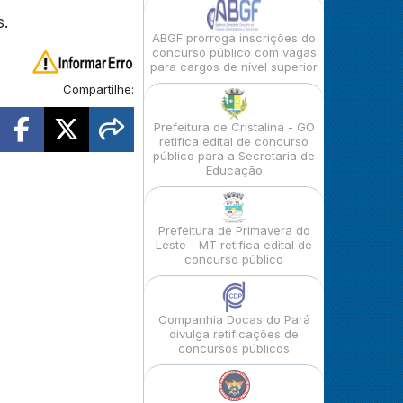
s.
ABGF prorroga inscrições do
concurso público com vagas
para cargos de nível superior
Compartilhe:
Prefeitura de Cristalina - GO
retifica edital de concurso
público para a Secretaria de
Educação
Prefeitura de Primavera do
Leste - MT retifica edital de
concurso público
Companhia Docas do Pará
divulga retificações de
concursos públicos