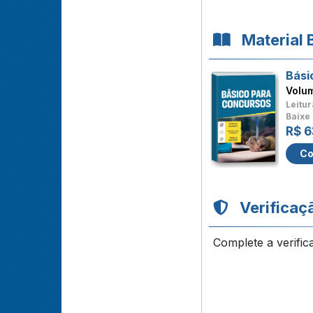
Material 
Bási
Volu
Leitur
Baixe 
R$ 6
Co
Verificaç
Complete a verific