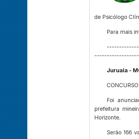
de Psicólogo Clín
Para mais in
-------------
------------------
Juruaia - M
CONCURSO P
Foi anunci
prefeitura mine
Horizonte.
Serão 166 v