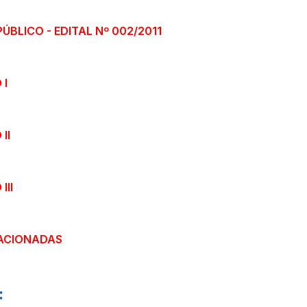
BLICO - EDITAL Nº 002/2011
 I
II
III
ACIONADAS
: