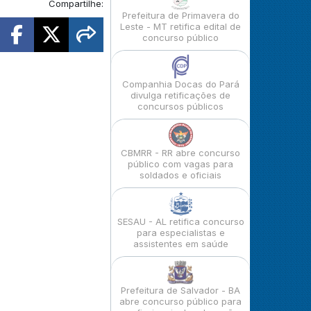
Compartilhe:
Prefeitura de Primavera do
Leste - MT retifica edital de
concurso público
Companhia Docas do Pará
divulga retificações de
concursos públicos
CBMRR - RR abre concurso
público com vagas para
soldados e oficiais
SESAU - AL retifica concurso
para especialistas e
assistentes em saúde
Prefeitura de Salvador - BA
abre concurso público para