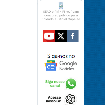
SEAD e PM - PI retificam
concurso público para
Soldado e Oficial Capelão