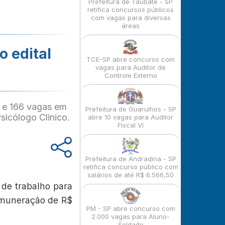
Prefeitura de Taubaté - SP
retifica concursos públicos
com vagas para diversas
áreas
o edital
TCE-SP abre concurso com
vagas para Auditor de
Controle Externo
l e 166 vagas em
Prefeitura de Guarulhos - SP
sicólogo Clinico.
abre 10 vagas para Auditor
Fiscal VI
Prefeitura de Andradina - SP
retifica concurso público com
salários de até R$ 6.566,50
 de trabalho para
remuneração de R$
PM - SP abre concurso com
2.000 vagas para Aluno-
Soldado