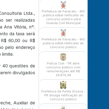
Prefeitura de Paracatu - MG
nsultoria Ltda.,
publica edital retificado de
concurso público para
ão ser realizadas
Guarda Civil Municipal
 Ana Vitória, nº.
ento da taxa será
Prefeitura de Paracatu - MG
, R$ 60,00 ou R$
publica edital retificado de
ção pelo endereço
concurso público
limite.
Polícia Civil - PR abre
r 40 questões de
concurso público com
remunerações até R$
a serem divulgados
26.876,48
Prefeitura de Ponta Grossa -
PR divulga retificação do
concurso público
eche, Auxiliar de