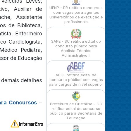
 Veículos Leves,
UENP - PR retifica concursos
ivo, Auxiliar de
com vagas para agentes
eche, Assistente
universitários de execução e
profissionais
os de Biblioteca,
tista, Enfermeiro
co Cardiologista,
SAPE - SC retifica edital do
concurso público para
Médico Pediatra,
Analista Técnico
Administrativo II
essor de Educação
ABGF retifica edital de
 demais detalhes
concurso público com vagas
para cargos de nível superior
ara Concursos
–
Prefeitura de Cristalina - GO
retifica edital de concurso
público para a Secretaria de
Educação