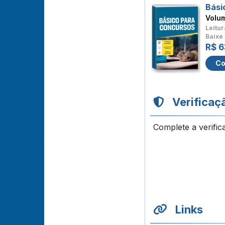
Bási
Volu
Leitur
Baixe 
R$ 6
Co
Verificaç
Complete a verific
Links