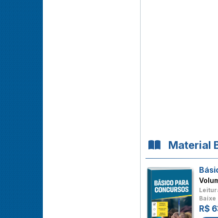
Material 
Bási
Volu
Leitur
Baixe 
R$ 6