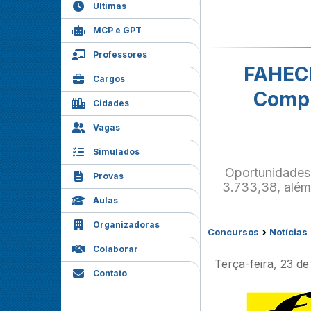
Últimas
MCP e GPT
Professores
FAHECE
Cargos
Compr
Cidades
Vagas
Simulados
Oportunidades
Provas
3.733,38, além
Aulas
Organizadoras
›
Concursos
Notícias
Colaborar
Terça-feira, 23 d
Contato