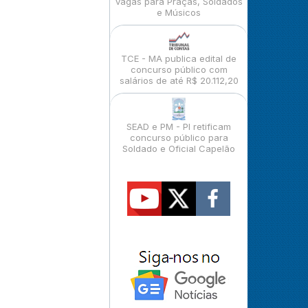
vagas para Praças, Soldados
e Músicos
TCE - MA publica edital de
concurso público com
salários de até R$ 20.112,20
SEAD e PM - PI retificam
concurso público para
Soldado e Oficial Capelão