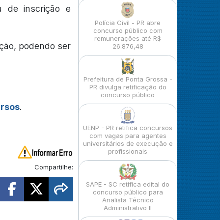
 de inscrição e
Polícia Civil - PR abre
concurso público com
remunerações até R$
ação, podendo ser
26.876,48
Prefeitura de Ponta Grossa -
PR divulga retificação do
concurso público
ursos
.
UENP - PR retifica concursos
com vagas para agentes
universitários de execução e
profissionais
Compartilhe:
SAPE - SC retifica edital do
concurso público para
Analista Técnico
Administrativo II