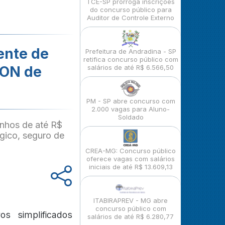
TCE-SP prorroga inscrições
do concurso público para
Auditor de Controle Externo
ente de
Prefeitura de Andradina - SP
retifica concurso público com
PON de
salários de até R$ 6.566,50
PM - SP abre concurso com
2.000 vagas para Aluno-
Soldado
nhos de até R$
gico, seguro de
CREA-MG: Concurso público
oferece vagas com salários
iniciais de até R$ 13.609,13
ITABIRAPREV - MG abre
concurso público com
os simplificados
salários de até R$ 6.280,77