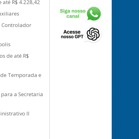
e até R$ 4.228,42
xiliares
a Controlador
polis
os de até R$
ão de Temporada e
 para a Secretaria
nistrativo II