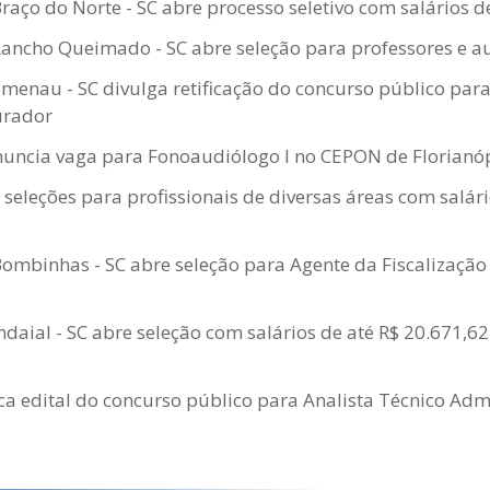
Braço do Norte - SC abre processo seletivo com salários d
Rancho Queimado - SC abre seleção para professores e au
enau - SC divulga retificação do concurso público par
urador
nuncia vaga para Fonoaudiólogo I no CEPON de Florianó
 seleções para profissionais de diversas áreas com salári
Bombinhas - SC abre seleção para Agente da Fiscalizaç
Indaial - SC abre seleção com salários de até R$ 20.671,62
ica edital do concurso público para Analista Técnico Admi