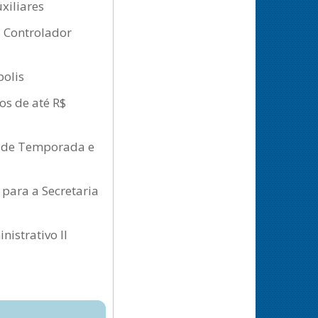
xiliares
a Controlador
polis
os de até R$
ão de Temporada e
 para a Secretaria
nistrativo II