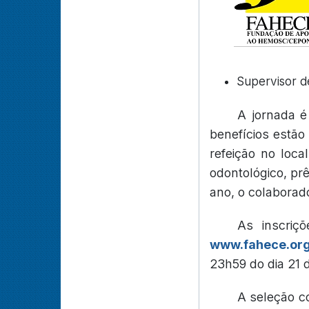
Supervisor d
A jornada é
benefícios estão
refeição no loc
odontológico, pr
ano, o colaborado
As inscriçõ
www.fahece.org
23h59 do dia 21 
A seleção co