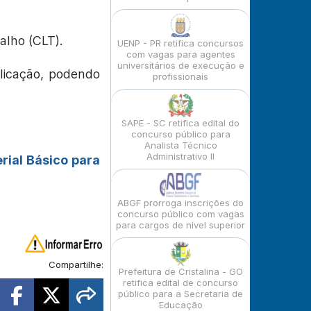
alho (CLT).
UENP - PR retifica concursos
com vagas para agentes
universitários de execução e
blicação, podendo
profissionais
SAPE - SC retifica edital do
concurso público para
Analista Técnico
Administrativo II
rial Básico para
ABGF prorroga inscrições do
concurso público com vagas
para cargos de nível superior
Compartilhe:
Prefeitura de Cristalina - GO
retifica edital de concurso
público para a Secretaria de
Educação