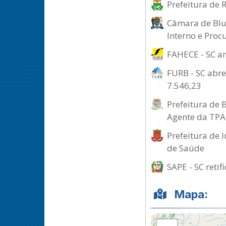
Prefeitura de 
Câmara de Blum
Interno e Proc
FAHECE - SC a
FURB - SC abre
7.546,23
Prefeitura de 
Agente da TPA
Prefeitura de 
de Saúde
SAPE - SC retif
Mapa: