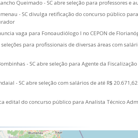
Rancho Queimado - SC abre seleção para professores e au
enau - SC divulga retificação do concurso público par
urador
nuncia vaga para Fonoaudiólogo I no CEPON de Florianó
 seleções para profissionais de diversas áreas com salári
Bombinhas - SC abre seleção para Agente da Fiscalizaç
Indaial - SC abre seleção com salários de até R$ 20.671,62
ica edital do concurso público para Analista Técnico Admi