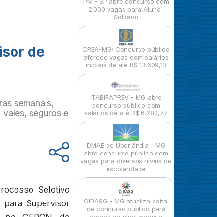
PM - SP abre concurso com
2.000 vagas para Aluno-
Soldado
isor de
CREA-MG: Concurso público
oferece vagas com salários
iniciais de até R$ 13.609,13
ITABIRAPREV - MG abre
ras semanais,
concurso público com
vales, seguros e
salários de até R$ 6.280,77
DMAE de Uberlândia - MG
abre concurso público com
vagas para diversos níveis de
escolaridade
ocesso Seletivo
CIDASG - MG atualiza edital
a para Supervisor
de concurso público para
to no CEPON de
cargos de nível médio e