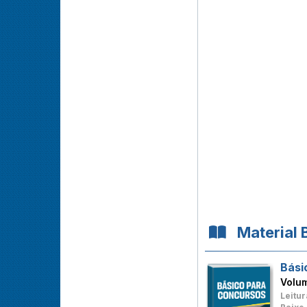
Material 
Bási
Volu
Leitur