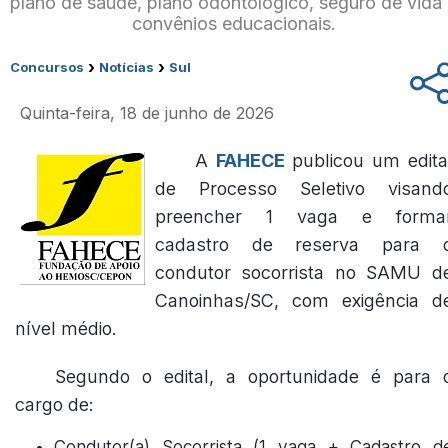
plano de saúde, plano odontológico, seguro de vida
convênios educacionais.
›
›
Concursos
Notícias
Sul
Quinta-feira, 18 de junho de 2026
A
FAHECE
publicou um edita
de Processo Seletivo visand
preencher 1 vaga e forma
cadastro de reserva para 
condutor socorrista no SAMU d
Canoinhas/SC, com exigência d
nível médio.
Segundo o edital, a oportunidade é para 
cargo de:
Condutor(a) Socorrista (1 vaga + Cadastro d