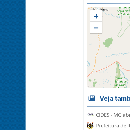
+
−
Veja tam
CIDES - MG abr
Prefeitura de 