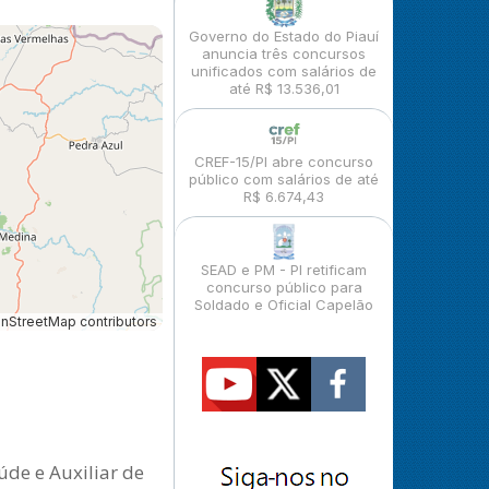
Governo do Estado do Piauí
anuncia três concursos
unificados com salários de
até R$ 13.536,01
CREF-15/PI abre concurso
público com salários de até
R$ 6.674,43
SEAD e PM - PI retificam
concurso público para
Soldado e Oficial Capelão
StreetMap contributors
úde e Auxiliar de