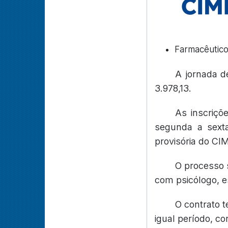
Farmacêutico
A jornada d
3.978,13.
As inscriçõ
segunda a sexta
provisória do CI
O processo s
com psicólogo, es
O contrato 
igual período, c