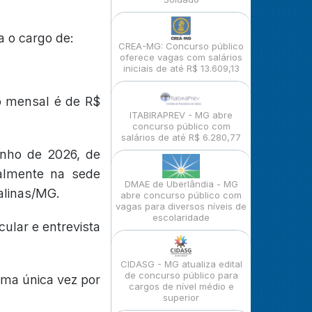
.
a o cargo de:
CREA-MG: Concurso público
oferece vagas com salários
iniciais de até R$ 13.609,13
o mensal é de R$
ITABIRAPREV - MG abre
concurso público com
salários de até R$ 6.280,77
unho de 2026, de
ialmente na sede
DMAE de Uberlândia - MG
Salinas/MG.
abre concurso público com
vagas para diversos níveis de
escolaridade
ular e entrevista
CIDASG - MG atualiza edital
de concurso público para
uma única vez por
cargos de nível médio e
superior