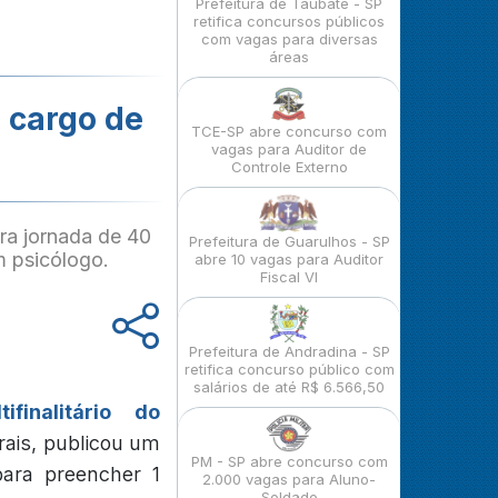
Prefeitura de Taubaté - SP
retifica concursos públicos
com vagas para diversas
áreas
 cargo de
TCE-SP abre concurso com
vagas para Auditor de
Controle Externo
ra jornada de 40
Prefeitura de Guarulhos - SP
om psicólogo.
abre 10 vagas para Auditor
Fiscal VI
Prefeitura de Andradina - SP
retifica concurso público com
salários de até R$ 6.566,50
ifinalitário do
rais, publicou um
PM - SP abre concurso com
 para preencher 1
2.000 vagas para Aluno-
Soldado