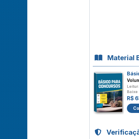
Material 
Bási
Volu
Leitur
Baixe 
R$ 6
Co
Verificaç