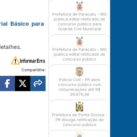
Prefeitura de Paracatu - MG
publica edital retificado de
ial Básico para
concurso público para
Guarda Civil Municipal
detalhes.
Prefeitura de Paracatu - MG
publica edital retificado de
concurso público
Compartilhe:
Polícia Civil - PR abre
concurso público com
remunerações até R$
26.876,48
Prefeitura de Ponta Grossa -
PR divulga retificação do
concurso público