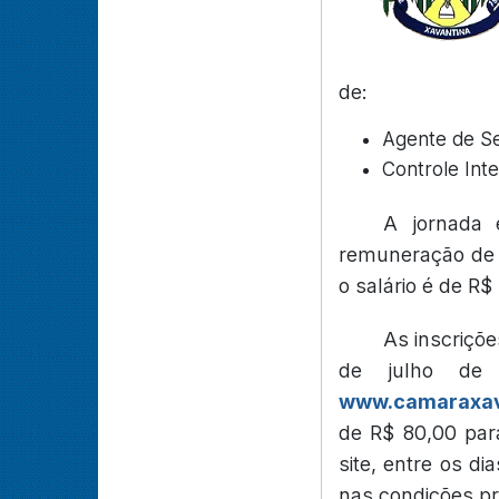
de:
Agente de Se
Controle Inte
A jornada 
remuneração de R
o salário é de R$
As inscriçõe
de julho de 
www.camaraxava
de R$ 80,00 para
site, entre os d
nas condições pr