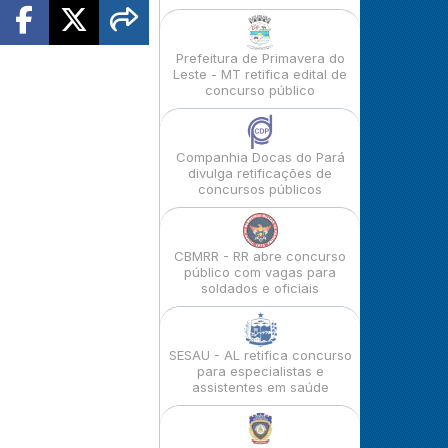
Prefeitura de Primavera do
Leste - MT retifica edital de
concurso público
Companhia Docas do Pará
divulga retificações de
concursos públicos
CBMRR - RR abre concurso
público com vagas para
soldados e oficiais
SESAU - AL retifica concurso
para especialistas e
assistentes em saúde