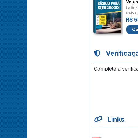
Volu
Leitur
Baixe 
R$ 6
Co
Verificaç
Complete a verific
Links