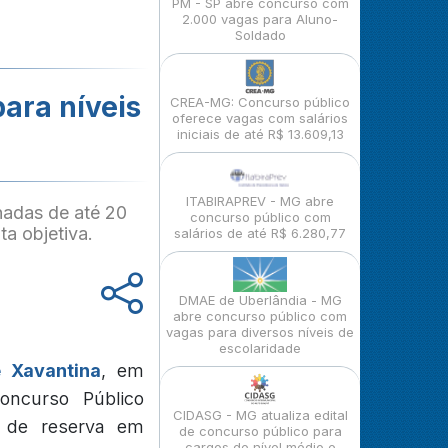
PM - SP abre concurso com
2.000 vagas para Aluno-
Soldado
ara níveis
CREA-MG: Concurso público
oferece vagas com salários
iniciais de até R$ 13.609,13
ITABIRAPREV - MG abre
nadas de até 20
concurso público com
ta objetiva.
salários de até R$ 6.280,77
DMAE de Uberlândia - MG
abre concurso público com
vagas para diversos níveis de
escolaridade
 Xavantina
, em
oncurso Público
CIDASG - MG atualiza edital
o de reserva em
de concurso público para
cargos de nível médio e