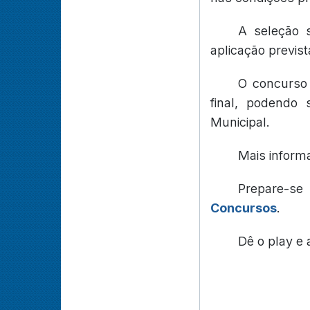
A seleção s
aplicação previst
O concurso 
final, podendo 
Municipal.
Mais inform
Prepare-s
Concursos
.
Dê o play e