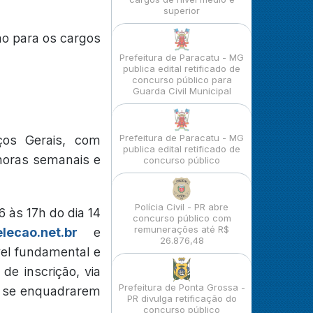
superior
ão para os cargos
Prefeitura de Paracatu - MG
publica edital retificado de
concurso público para
Guarda Civil Municipal
Prefeitura de Paracatu - MG
ços Gerais, com
publica edital retificado de
 horas semanais e
concurso público
Polícia Civil - PR abre
6 às 17h do dia 14
concurso público com
remunerações até R$
lecao.net.br
e
26.876,48
vel fundamental e
de inscrição, via
Prefeitura de Ponta Grossa -
ue se enquadrarem
PR divulga retificação do
concurso público