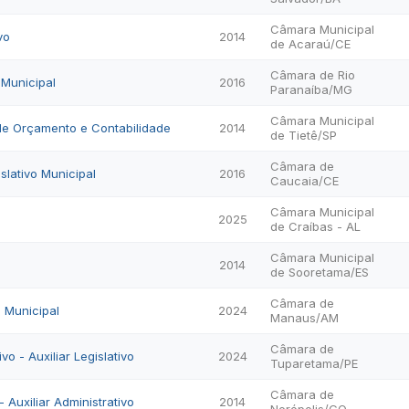
Câmara Municipal
vo
2014
de Acaraú/CE
Câmara de Rio
 Municipal
2016
Paranaíba/MG
Câmara Municipal
o de Orçamento e Contabilidade
2014
de Tietê/SP
Câmara de
slativo Municipal
2016
Caucaia/CE
Câmara Municipal
o
2025
de Craíbas - AL
Câmara Municipal
o
2014
de Sooretama/ES
Câmara de
o Municipal
2024
Manaus/AM
Câmara de
vo - Auxiliar Legislativo
2024
Tuparetama/PE
Câmara de
- Auxiliar Administrativo
2014