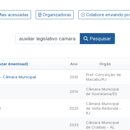
ais acessadas
Organizadoras
Colabore enviando pr
Pesquisar
fazer download)
Ano
Órgão
Pref. Conceição de
o - Câmara Municipal
2019
Macabu/RJ
Câmara Municipal
2014
de Sooretama/ES
Câmara Municipal
I
2025
de Volta Redonda -
RJ
Câmara Municipal
2025
de Craíbas - AL