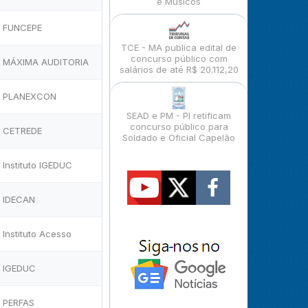
e Músicos
FUNCEPE
TCE - MA publica edital de
concurso público com
MÁXIMA AUDITORIA
salários de até R$ 20.112,20
PLANEXCON
SEAD e PM - PI retificam
concurso público para
CETREDE
Soldado e Oficial Capelão
Instituto IGEDUC
IDECAN
Instituto Acesso
IGEDUC
PERFAS