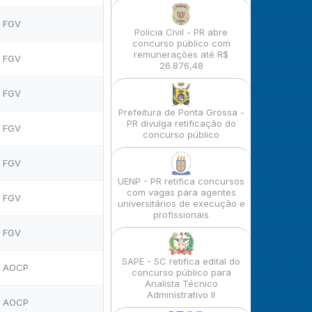
FGV
Polícia Civil - PR abre
concurso público com
remunerações até R$
FGV
26.876,48
FGV
Prefeitura de Ponta Grossa -
PR divulga retificação do
FGV
concurso público
FGV
UENP - PR retifica concursos
com vagas para agentes
FGV
universitários de execução e
profissionais
FGV
SAPE - SC retifica edital do
AOCP
concurso público para
Analista Técnico
Administrativo II
AOCP