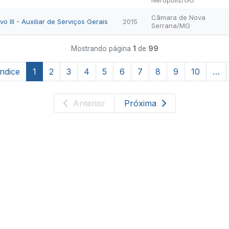
Nerópolis/GO
Câmara de Nova
vo III - Auxiliar de Serviços Gerais
2015
Serrana/MG
Mostrando página
1
de
99
Índice
1
2
3
4
5
6
7
8
9
10
…
Anterior
Próxima