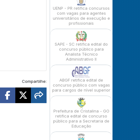
UENP - PR retifica concursos
com vagas para agentes
universitários de execução e
profissionais
SAPE - SC retifica edital do
concurso público para
Analista Técnico
Administrativo II
ABGF retifica edital de
Compartilhe:
concurso público com vagas
para cargos de nível superior
Prefeitura de Cristalina - GO
retifica edital de concurso
público para a Secretaria de
Educação