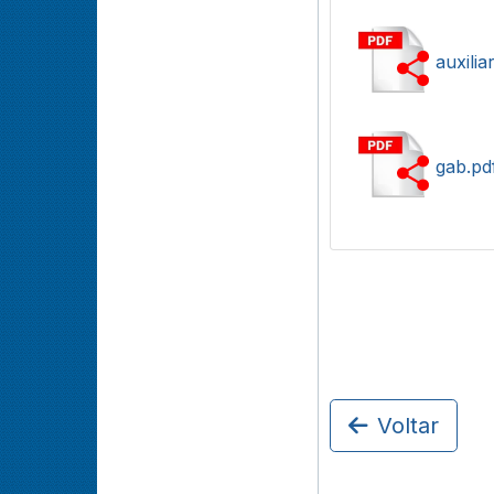
auxilia
gab.pd
Voltar