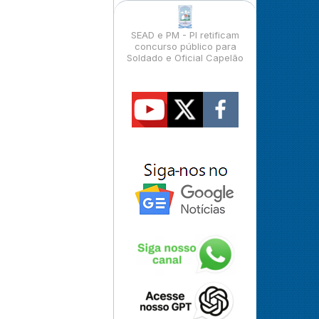
SEAD e PM - PI retificam
concurso público para
Soldado e Oficial Capelão