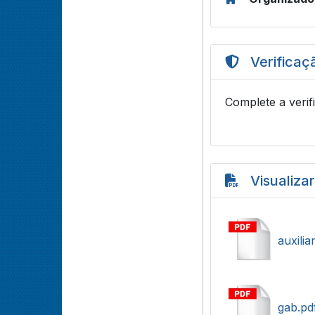
Verificaç
Complete a verif
Visualiza
auxilia
gab.pd