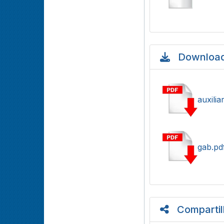
Download
auxilia
gab.pd
Compartil