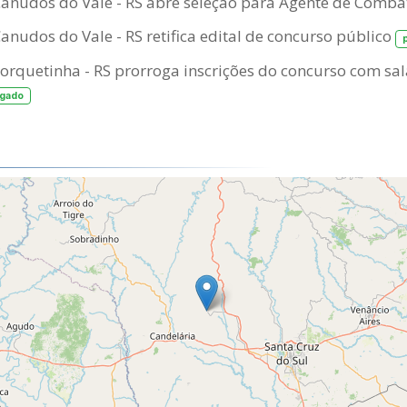
Canudos do Vale - RS abre seleção para Agente de Comb
Canudos do Vale - RS retifica edital de concurso público
Forquetinha - RS prorroga inscrições do concurso com sal
ogado