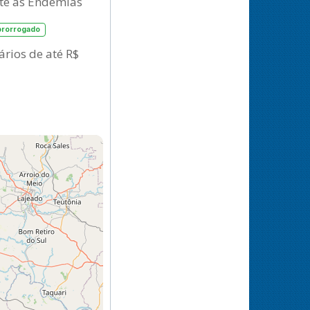
ate às Endemias
prorrogado
ários de até R$