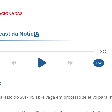
ACIONADAS
ast da Notíc
IA
0:00
1.5x
:
Paraíso do Sul - RS abre vaga em processo seletivo para i