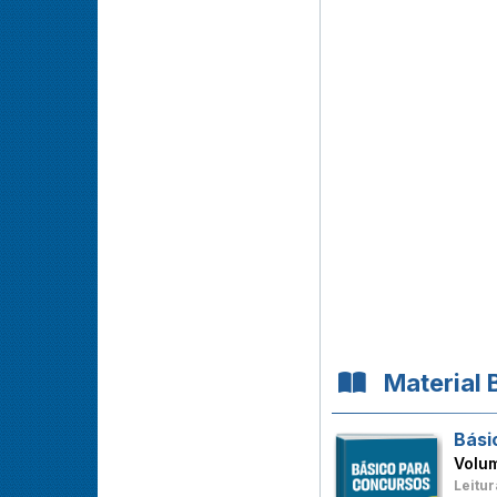
Material 
Bási
Volu
Leitur