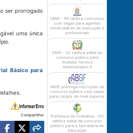
o ser prorrogado
UENP - PR retifica concursos
com vagas para agentes
universitários de execução e
rogável uma única
profissionais
pio.
SAPE - SC retifica edital do
concurso público para
Analista Técnico
Administrativo II
ial Básico para
ABGF prorroga inscrições do
concurso público com vagas
detalhes.
para cargos de nível superior
Compartilhe:
Prefeitura de Cristalina - GO
retifica edital de concurso
público para a Secretaria de
Educação