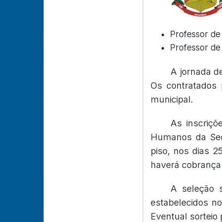
Professor de 
Professor de 
A jornada d
Os contratados p
municipal.
As inscriçõ
Humanos da Secr
piso, nos dias 2
haverá cobrança 
A seleção s
estabelecidos no
Eventual sorteio