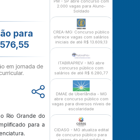
PM - SP abre concurso com
2.000 vagas para Aluno-
Soldado
ção para
CREA-MG: Concurso público
oferece vagas com salários
.576,55
iniciais de até R$ 13.609,13
ITABIRAPREV - MG abre
ão em jornada de
concurso público com
urricular.
salários de até R$ 6.280,77
DMAE de Uberlândia - MG
abre concurso público com
vagas para diversos níveis de
escolaridade
no Rio Grande do
mplificado para a
CIDASG - MG atualiza edital
enciatura.
de concurso público para
cargos de nível médio e