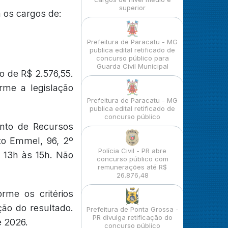
superior
 os cargos de:
Prefeitura de Paracatu - MG
publica edital retificado de
concurso público para
Guarda Civil Municipal
 de R$ 2.576,55.
orme a legislação
Prefeitura de Paracatu - MG
publica edital retificado de
concurso público
ento de Recursos
to Emmel, 96, 2º
Polícia Civil - PR abre
s 13h às 15h. Não
concurso público com
remunerações até R$
26.876,48
rme os critérios
ção do resultado.
Prefeitura de Ponta Grossa -
PR divulga retificação do
e 2026.
concurso público