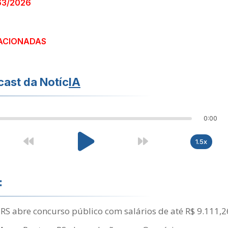
63/2026
ACIONADAS
ast da Notíc
IA
0:00
1.5x
:
- RS abre concurso público com salários de até R$ 9.111,2