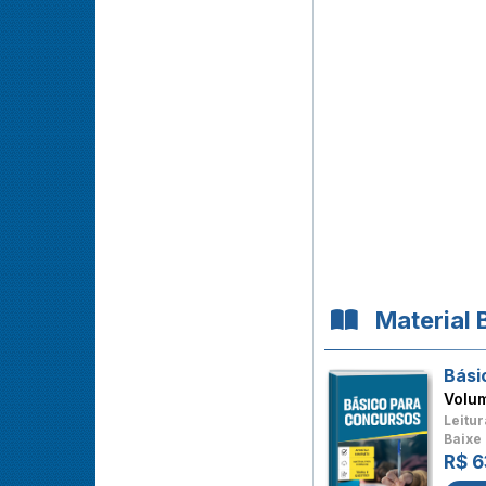
Material 
Bási
Volu
Leitur
Baixe 
R$ 6