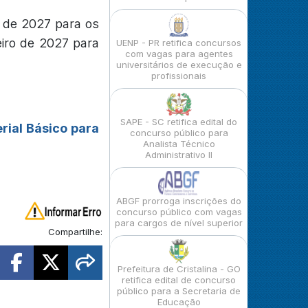
il de 2027 para os
neiro de 2027 para
UENP - PR retifica concursos
com vagas para agentes
universitários de execução e
profissionais
SAPE - SC retifica edital do
rial Básico para
concurso público para
Analista Técnico
Administrativo II
ABGF prorroga inscrições do
concurso público com vagas
para cargos de nível superior
Compartilhe:
Prefeitura de Cristalina - GO
retifica edital de concurso
público para a Secretaria de
Educação