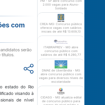
PM - SP abre concurso com
2.000 vagas para Aluno-
Soldado
ções com
CREA-MG: Concurso público
oferece vagas com salários
iniciais de até R$ 13.609,13
ITABIRAPREV - MG abre
candidatos serão
concurso público com
títulos.
salários de até R$ 6.280,77
DMAE de Uberlândia - MG
abre concurso público com
vagas para diversos níveis de
escolaridade
no estado do Rio
ificado visando à
CIDASG - MG atualiza edital
sionais de nível
de concurso público para
cargos de nível médio e