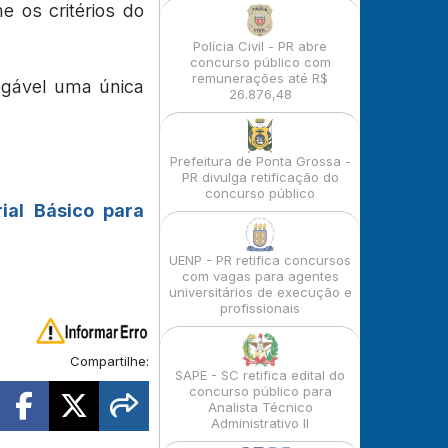
e os critérios do
Polícia Civil - PR abre
concurso público com
remunerações até R$
rogável uma única
26.876,48
Prefeitura de Ponta Grossa -
PR divulga retificação do
concurso público
ial Básico para
UENP - PR retifica concursos
com vagas para agentes
universitários de execução e
profissionais
Compartilhe:
SAPE - SC retifica edital do
concurso público para
Analista Técnico
Administrativo II