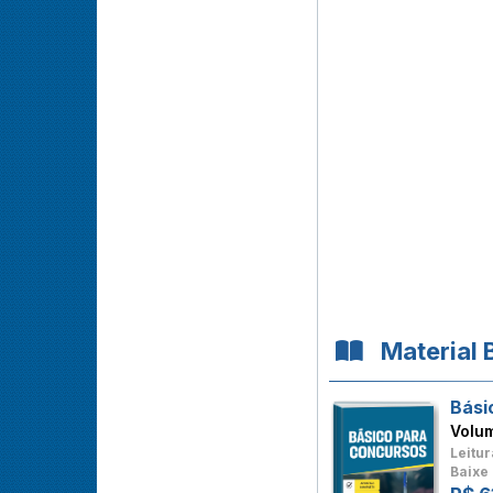
Material 
Bási
Volu
Leitur
Baixe 