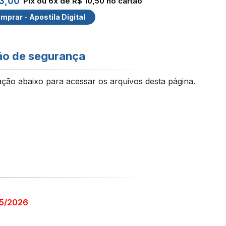
3,00
Pix ou 6x de R$ 10,50 no cartão
mprar - Apostila Digital
ão de segurança
ação abaixo para acessar os arquivos desta página.
25/2026