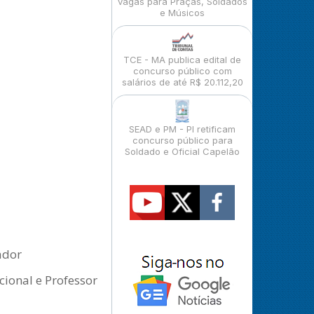
vagas para Praças, Soldados
e Músicos
TCE - MA publica edital de
concurso público com
salários de até R$ 20.112,20
SEAD e PM - PI retificam
concurso público para
Soldado e Oficial Capelão
ador
cional e Professor