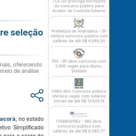
TCE-SP prorroga inscrições
do concurso público para
Auditor de Controle Externo
bre seleção
Prefeitura de Andradina - SP
retifica concurso público com
salários de até R$ 6.566,50
PM - SP abre concurso com
anais, oferecendo
2.000 vagas para Aluno-
meio de análise
Soldado
CREA-MG: Concurso público
oferece vagas com salários
iniciais de até R$ 13.609,13
hacorá
, no estado
ITABIRAPREV - MG abre
concurso público com
ivo Simplificado
salários de até R$ 6.280,77
a para o cargo de