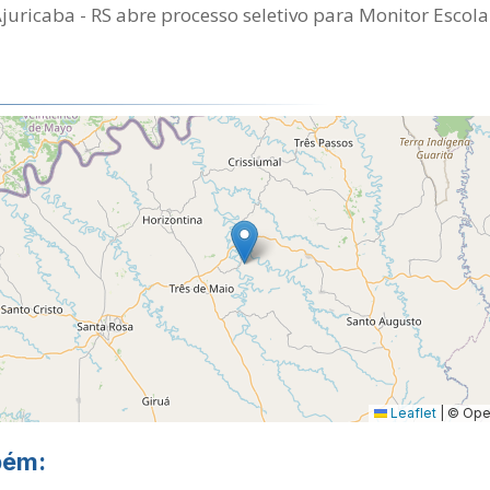
Ajuricaba - RS abre processo seletivo para Monitor Escola
Leaflet
|
© Open
bém: