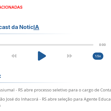
ACIONADAS
ast da Notíc
IA
0:00
1.5x
:
siumal - RS abre processo seletivo para o cargo de Cont
São José do Inhacorá - RS abre seleção para Agente Educa
a