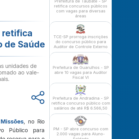
Prefeitura de Taubaté - SP
retifica concursos públicos
com vagas para diversas
áreas
retifica
TCE-SP prorroga inscrições
o de Saúde
do concurso público para
Auditor de Controle Externo
as unidades de
Prefeitura de Guarulhos - SP
somado ao vale-
abre 10 vagas para Auditor
Fiscal VI
ais.
Prefeitura de Andradina - SP
retifica concurso público com
salários de até R$ 6.566,50
 Missões
, no Rio
PM - SP abre concurso com
o Público para
2.000 vagas para Aluno-
de reserva para o
Soldado