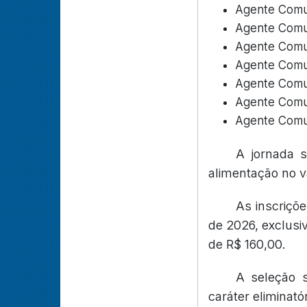
Agente Comun
Agente Comun
Agente Comun
Agente Comun
Agente Comun
Agente Comun
Agente Comun
A jornada 
alimentação no va
As inscriçõ
de 2026, exclusi
de R$ 160,00.
A seleção s
caráter eliminató