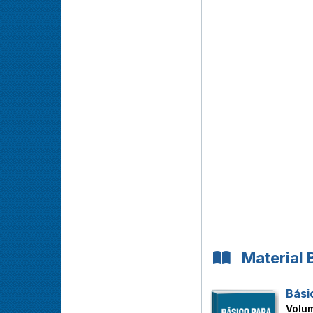
Material 
Bási
Volu