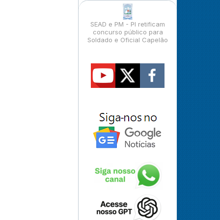
SEAD e PM - PI retificam
concurso público para
Soldado e Oficial Capelão