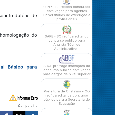
UENP - PR retifica concursos
com vagas para agentes
o introdutório de
universitários de execução e
profissionais
a homologação do
SAPE - SC retifica edital do
concurso público para
Analista Técnico
Administrativo II
ABGF prorroga inscrições do
ial Básico para
concurso público com vagas
para cargos de nível superior
Prefeitura de Cristalina - GO
retifica edital de concurso
público para a Secretaria de
Educação
Compartilhe: