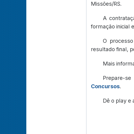
Missões/RS.
A contrataç
formação inicial
O processo 
resultado final,
Mais inform
Prepare-s
Concursos
.
Dê o play e