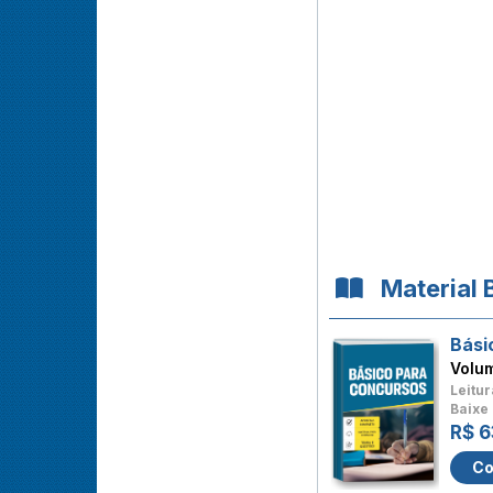
Material 
Bási
Volu
Leitur
Baixe 
R$ 6
Co