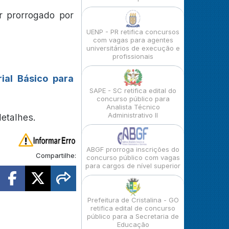
r prorrogado por
UENP - PR retifica concursos
com vagas para agentes
universitários de execução e
profissionais
ial Básico para
SAPE - SC retifica edital do
concurso público para
Analista Técnico
Administrativo II
detalhes.
ABGF prorroga inscrições do
Compartilhe:
concurso público com vagas
para cargos de nível superior
Prefeitura de Cristalina - GO
retifica edital de concurso
público para a Secretaria de
Educação