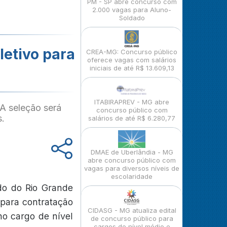
PM - SP abre concurso com
2.000 vagas para Aluno-
Soldado
letivo para
CREA-MG: Concurso público
oferece vagas com salários
iniciais de até R$ 13.609,13
ITABIRAPREV - MG abre
 A seleção será
concurso público com
s.
salários de até R$ 6.280,77
DMAE de Uberlândia - MG
abre concurso público com
vagas para diversos níveis de
escolaridade
do do Rio Grande
 para contratação
CIDASG - MG atualiza edital
no cargo de nível
de concurso público para
cargos de nível médio e