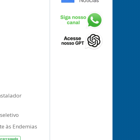
nstalador
seletivo
ate às Endemias
prorrogado