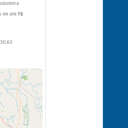
 obstetra
s de até R$
130,63