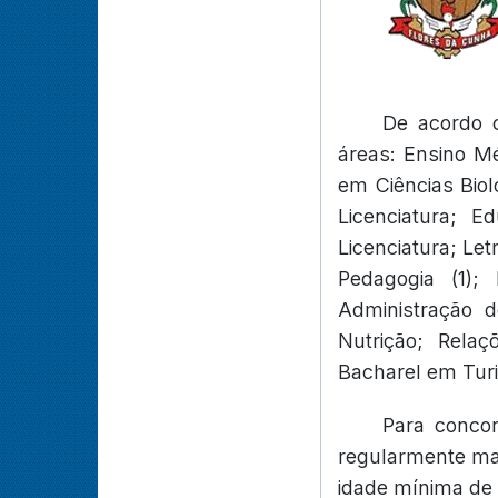
De acordo c
áreas: Ensino Mé
em Ciências Bioló
Licenciatura; Ed
Licenciatura; Let
Pedagogia (1); 
Administração d
Nutrição; Relaç
Bacharel em Tur
Para concor
regularmente mat
idade mínima de 1