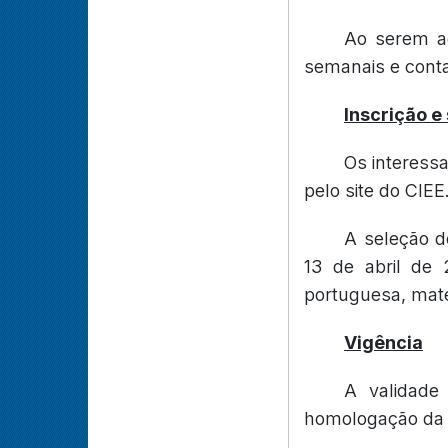
Ao serem ad
semanais e conta
Inscrição e
Os interess
pelo site do CIEE
A seleção do
13 de abril de 
portuguesa, mate
Vigência
A validade
homologação da p