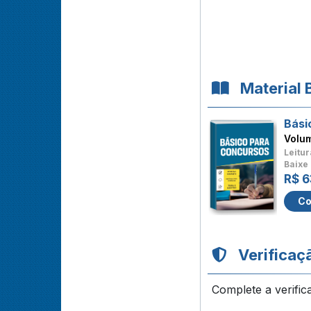
Material 
Bási
Volu
Leitur
Baixe 
R$ 6
Co
Verificaç
Complete a verific