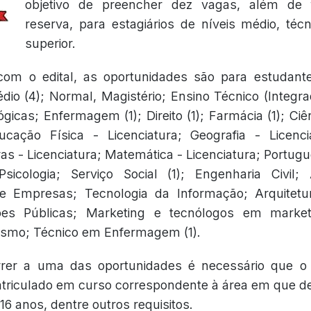
objetivo de preencher dez vagas, além de 
reserva, para estagiários de níveis médio, técn
superior.
om o edital, as oportunidades são para estudant
dio (4); Normal, Magistério; Ensino Técnico (Integr
gicas; Enfermagem (1); Direito (1); Farmácia (1); Ciê
ucação Física - Licenciatura; Geografia - Licenci
ras - Licenciatura; Matemática - Licenciatura; Portugu
Psicologia; Serviço Social (1); Engenharia Civil;
e Empresas; Tecnologia da Informação; Arquitet
ões Públicas; Marketing e tecnólogos em market
ismo; Técnico em Enfermagem (1).
rer a uma das oportunidades é necessário que o 
riculado em curso correspondente à área em que de
6 anos, dentre outros requisitos.