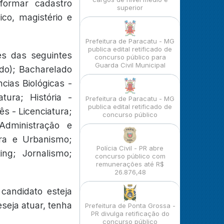
formar cadastro
superior
ico, magistério e
Prefeitura de Paracatu - MG
publica edital retificado de
es das seguintes
concurso público para
Guarda Civil Municipal
ado); Bacharelado
ncias Biológicas -
atura; História -
Prefeitura de Paracatu - MG
publica edital retificado de
ês - Licenciatura;
concurso público
 Administração e
ura e Urbanismo;
Polícia Civil - PR abre
ing; Jornalismo;
concurso público com
remunerações até R$
26.876,48
candidato esteja
seja atuar, tenha
Prefeitura de Ponta Grossa -
PR divulga retificação do
concurso público