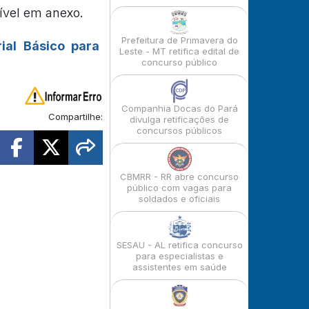
ível em anexo.
Prefeitura de Primavera do
ial Básico para
Leste - MT retifica edital de
concurso público
Companhia Docas do Pará
Compartilhe:
divulga retificações de
concursos públicos
CBMRR - RR abre concurso
público com vagas para
soldados e oficiais
SESAU - AL retifica concurso
para especialistas e
assistentes em saúde