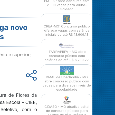
PM - SP abre concurso com
2.000 vagas para Aluno-
Soldado
lga novo
CREA-MG: Concurso público
oferece vagas com salários
os
iniciais de até R$ 13.609,13
ITABIRAPREV - MG abre
rio e superior;
concurso público com
salários de até R$ 6.280,77
DMAE de Uberlândia - MG
abre concurso público com
vagas para diversos níveis de
escolaridade
ura de Flores da
sa Escola - CIEE,
CIDASG - MG atualiza edital
Seletivo, com o
de concurso público para
cargos de nível médio e