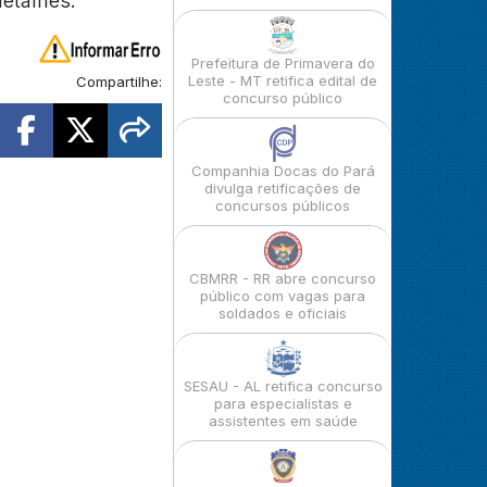
detalhes.
Prefeitura de Primavera do
Leste - MT retifica edital de
Compartilhe:
concurso público
Companhia Docas do Pará
divulga retificações de
concursos públicos
CBMRR - RR abre concurso
público com vagas para
soldados e oficiais
SESAU - AL retifica concurso
para especialistas e
assistentes em saúde