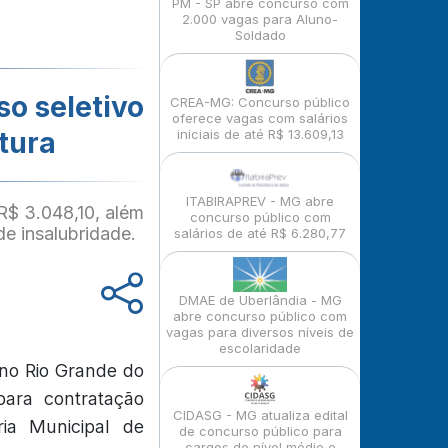
PM - SP abre concurso com
2.000 vagas para Aluno-
Soldado
o seletivo
CREA-MG: Concurso público
oferece vagas com salários
tura
iniciais de até R$ 13.609,13
ITABIRAPREV - MG abre
R$ 3.048,10, além
concurso público com
de insalubridade.
salários de até R$ 6.280,77
DMAE de Uberlândia - MG
abre concurso público com
vagas para diversos níveis de
escolaridade
 no Rio Grande do
para contratação
CIDASG - MG atualiza edital
ria Municipal de
de concurso público para
cargos de nível médio e