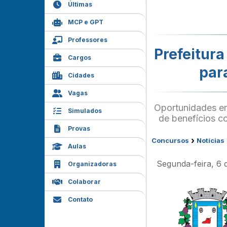
Últimas
MCP e GPT
Professores
Prefeitur
Cargos
par
Cidades
Vagas
Oportunidades em
Simulados
de benefícios co
Provas
›
Concursos
Notícias
Aulas
Segunda-feira, 6 
Organizadoras
Colaborar
Contato