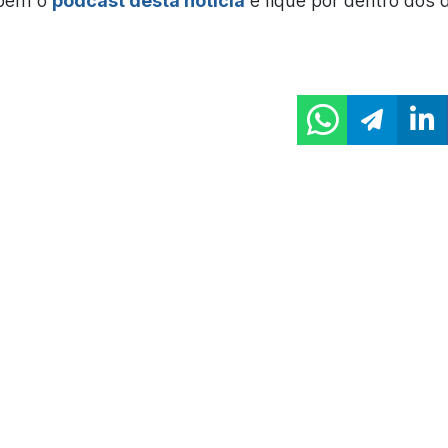
mbém o
podcast desta notícia
e fique por dentro dos 