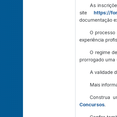
As inscriçõ
site
https://
documentação ex
O processo 
experiência profi
O regime de
prorrogado uma ún
A validade d
Mais inform
Construa u
Concursos
.