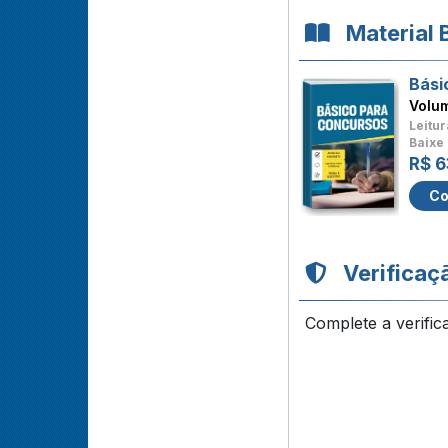
Material 
Bási
Volu
Leitur
Baixe 
R$ 6
Co
Verificaç
Complete a verific