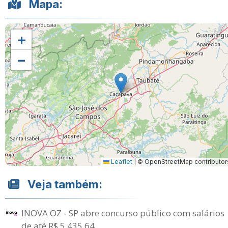
Mapa:
+
−
Leaflet
|
© OpenStreetMap contributor
Veja também:
INOVA OZ - SP abre concurso público com salários
de até R$ 5.435,64