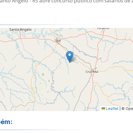
Santo Ângelo - RS abre concurso público com salários de 
Leaflet
|
© Open
bém: