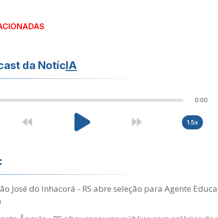
ACIONADAS
ast da Notíc
IA
0:00
1.5x
:
São José do Inhacorá - RS abre seleção para Agente Educa
a