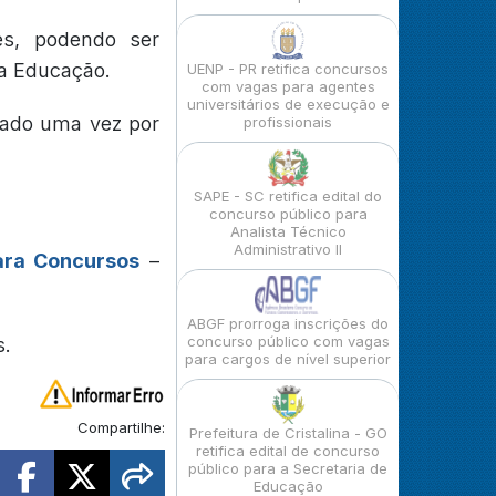
es, podendo ser
da Educação.
UENP - PR retifica concursos
com vagas para agentes
universitários de execução e
ogado uma vez por
profissionais
SAPE - SC retifica edital do
concurso público para
Analista Técnico
Administrativo II
ara Concursos
–
ABGF prorroga inscrições do
concurso público com vagas
s.
para cargos de nível superior
Compartilhe:
Prefeitura de Cristalina - GO
retifica edital de concurso
público para a Secretaria de
Educação