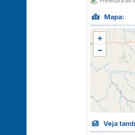
Prefeitura de 
Mapa:
+
−
Veja tam