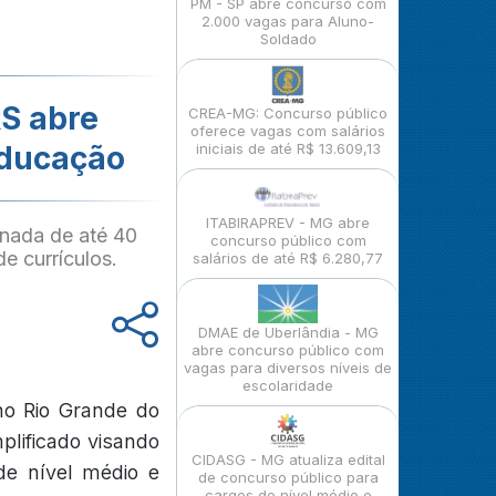
PM - SP abre concurso com
2.000 vagas para Aluno-
Soldado
RS abre
CREA-MG: Concurso público
oferece vagas com salários
Educação
iniciais de até R$ 13.609,13
ITABIRAPREV - MG abre
rnada de até 40
concurso público com
e currículos.
salários de até R$ 6.280,77
DMAE de Uberlândia - MG
abre concurso público com
vagas para diversos níveis de
escolaridade
no Rio Grande do
plificado visando
CIDASG - MG atualiza edital
de nível médio e
de concurso público para
cargos de nível médio e