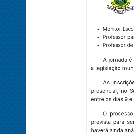
Monitor Escol
Professor pa
Professor de 
A jornada é
a legislação muni
As inscriçõ
presencial, no 
entre os dias 9 e
O processo 
prevista para se
haverá ainda anál