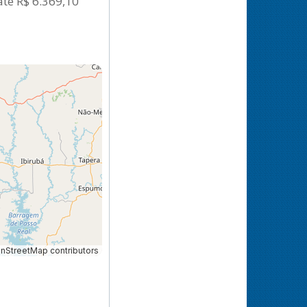
até R$ 6.369,10
StreetMap contributors