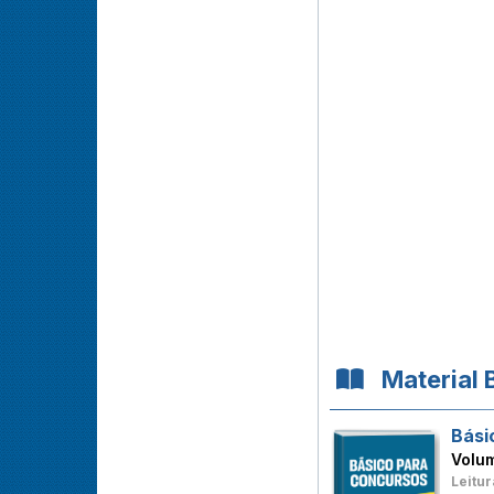
Material 
Bási
Volu
Leitur