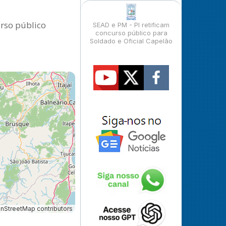
urso público
SEAD e PM - PI retificam
concurso público para
Soldado e Oficial Capelão
StreetMap contributors