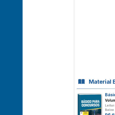
Material 
Bási
Volu
Leitur
Baixe 