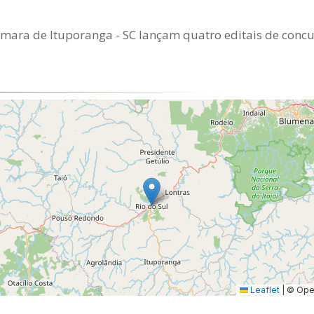
âmara de Ituporanga - SC lançam quatro editais de conc
Leaflet
|
© Open