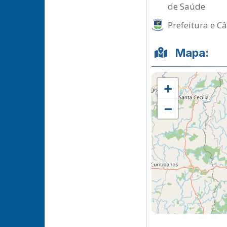
de Saúde
Prefeitura e C
Mapa:
+
−