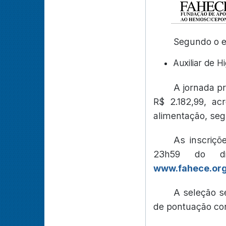
Segundo o ed
Auxiliar de H
A jornada p
R$ 2.182,99, ac
alimentação, seg
As inscriçõ
23h59 do di
www.fahece.org
A seleção se
de pontuação con