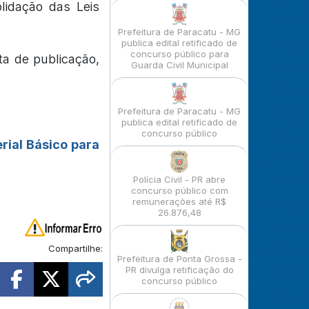
lidação das Leis
Prefeitura de Paracatu - MG
publica edital retificado de
concurso público para
ta de publicação,
Guarda Civil Municipal
Prefeitura de Paracatu - MG
publica edital retificado de
concurso público
rial Básico para
Polícia Civil - PR abre
concurso público com
remunerações até R$
26.876,48
Compartilhe:
Prefeitura de Ponta Grossa -
PR divulga retificação do
concurso público