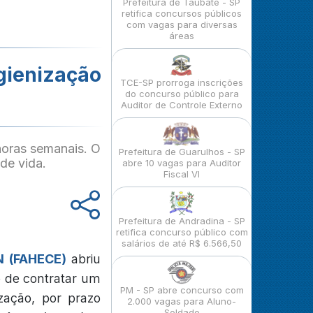
Prefeitura de Taubaté - SP
retifica concursos públicos
com vagas para diversas
áreas
igienização
TCE-SP prorroga inscrições
do concurso público para
Auditor de Controle Externo
horas semanais. O
Prefeitura de Guarulhos - SP
de vida.
abre 10 vagas para Auditor
Fiscal VI
Prefeitura de Andradina - SP
retifica concurso público com
salários de até R$ 6.566,50
 (FAHECE)
abriu
o de contratar um
PM - SP abre concurso com
ização, por prazo
2.000 vagas para Aluno-
Soldado