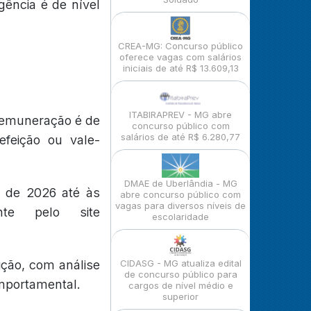
ência é de nível
CREA-MG: Concurso público
oferece vagas com salários
iniciais de até R$ 13.609,13
ITABIRAPREV - MG abre
 remuneração é de
concurso público com
salários de até R$ 6.280,77
efeição ou vale-
DMAE de Uberlândia - MG
o de 2026 até às
abre concurso público com
vagas para diversos níveis de
te pelo site
escolaridade
ição, com análise
CIDASG - MG atualiza edital
de concurso público para
omportamental.
cargos de nível médio e
superior