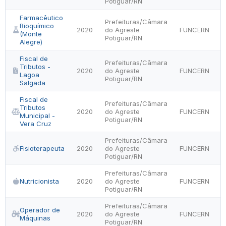
Potiguar/RN
Farmacêutico
Prefeituras/Câmara
Bioquímico
2020
do Agreste
FUNCERN
(Monte
Potiguar/RN
Alegre)
Fiscal de
Prefeituras/Câmara
Tributos -
2020
do Agreste
FUNCERN
Lagoa
Potiguar/RN
Salgada
Fiscal de
Prefeituras/Câmara
Tributos
2020
do Agreste
FUNCERN
Municipal -
Potiguar/RN
Vera Cruz
Prefeituras/Câmara
Fisioterapeuta
2020
do Agreste
FUNCERN
Potiguar/RN
Prefeituras/Câmara
Nutricionista
2020
do Agreste
FUNCERN
Potiguar/RN
Prefeituras/Câmara
Operador de
2020
do Agreste
FUNCERN
Máquinas
Potiguar/RN