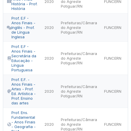
2020
do Agreste
FUNCERN
História - Prof.
Potiguar/RN
História
Prof. E.F -
Anos Finais -
Prefeituras/Câmara
Inglês - Prof.
2020
do Agreste
FUNCERN
de Língua
Potiguar/RN
Inglesa
Prof. E.F -
Anos Finais -
Prefeituras/Câmara
Secretária da
2020
do Agreste
FUNCERN
Educação -
Potiguar/RN
Língua
Portuguesa
Prof. E.F. -
Anos Finais -
Prefeituras/Câmara
Artes - Prof.
2020
do Agreste
FUNCERN
Ed. Artística -
Potiguar/RN
Prof. Ensino
das artes
Prof. Ens.
Fundamental
Prefeituras/Câmara
- Anos Finais
2020
do Agreste
FUNCERN
- Geografia -
Potiguar/RN