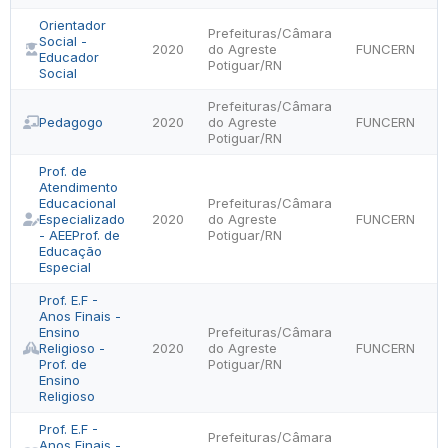
Orientador
Prefeituras/Câmara
Social -
2020
do Agreste
FUNCERN
Educador
Potiguar/RN
Social
Prefeituras/Câmara
Pedagogo
2020
do Agreste
FUNCERN
Potiguar/RN
Prof. de
Atendimento
Educacional
Prefeituras/Câmara
Especializado
2020
do Agreste
FUNCERN
- AEEProf. de
Potiguar/RN
Educação
Especial
Prof. E.F -
Anos Finais -
Ensino
Prefeituras/Câmara
Religioso -
2020
do Agreste
FUNCERN
Prof. de
Potiguar/RN
Ensino
Religioso
Prof. E.F -
Prefeituras/Câmara
Anos Finais -