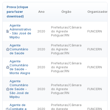
Prova (clique
para fazer
Ano
Órgão
Organizadora
download)
Agente
Prefeituras/Câmara
Administrativo
2020
do Agreste
FUNCERN
- São José de
Potiguar/RN
Mipibu
Agente
Prefeituras/Câmara
Comunitário
2020
do Agreste
FUNCERN
de Saúde
Potiguar/RN
Agente
Prefeituras/Câmara
Comunitário
2020
do Agreste
FUNCERN
de Saúde -
Potiguar/RN
Monte Alegre
Agente
Comunitário
Prefeituras/Câmara
de Saúde -
2020
do Agreste
FUNCERN
São José de
Potiguar/RN
Mipibu
Agente de
Prefeituras/Câmara
Combate a
2020
do Agreste
FUNCERN