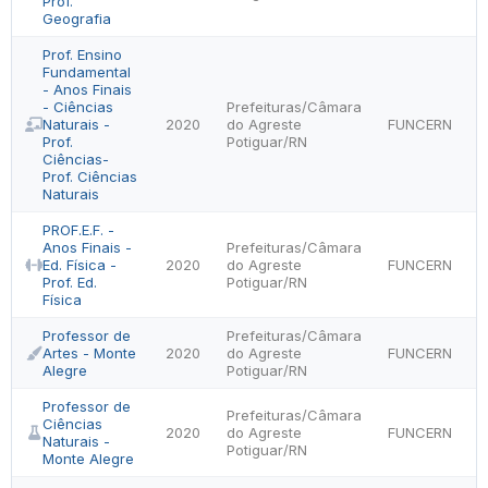
Prof.
Geografia
Prof. Ensino
Fundamental
- Anos Finais
- Ciências
Prefeituras/Câmara
Naturais -
2020
do Agreste
FUNCERN
Prof.
Potiguar/RN
Ciências-
Prof. Ciências
Naturais
PROF.E.F. -
Anos Finais -
Prefeituras/Câmara
Ed. Física -
2020
do Agreste
FUNCERN
Prof. Ed.
Potiguar/RN
Física
Professor de
Prefeituras/Câmara
Artes - Monte
2020
do Agreste
FUNCERN
Alegre
Potiguar/RN
Professor de
Prefeituras/Câmara
Ciências
2020
do Agreste
FUNCERN
Naturais -
Potiguar/RN
Monte Alegre