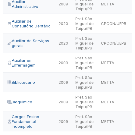
Auxiliar
2009
Miguel de
METTA
Administrativo
Taipu/PB
Pref. São
Auxiliar de
2020
Miguel de
CPCON/UEPB
Consultório Dentário
Taipu/PB
Pref. São
Auxiliar de Serviços
2020
Miguel de
CPCON/UEPB
gerais
Taipu/PB
Pref. São
Auxiliar em
2009
Miguel de
METTA
Enfermagem
Taipu/PB
Pref. São
Bibliotecário
2009
Miguel de
METTA
Taipu/PB
Pref. São
Bioquímico
2009
Miguel de
METTA
Taipu/PB
Cargos Ensino
Pref. São
Fundamental
2009
Miguel de
METTA
Incompleto
Taipu/PB