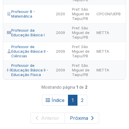
Pref. São
Professor B -
2020
Miguel de
CPCON/UEPB
Matemática
Taipu/PB
Pref. São
Professor da
2009
Miguel de
METTA
Educação Básica I
Taipu/PB
Professor de
Pref. São
Educação Básica II -
2009
Miguel de
METTA
Ciências
Taipu/PB
Professor de
Pref. São
Educação Básica II -
2009
Miguel de
METTA
Educação Física
Taipu/PB
Mostrando página
1
de
2
Índice
1
2
Anterior
Próxima