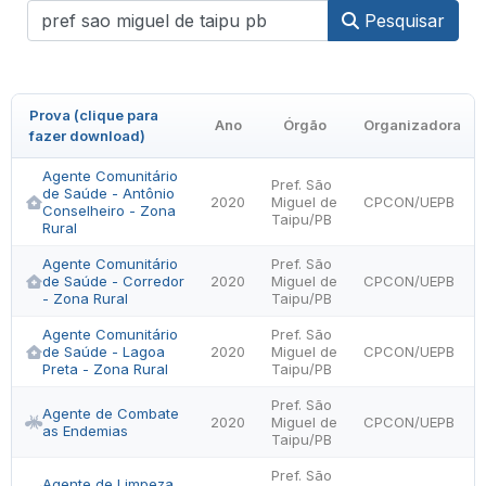
Pesquisar
Prova (clique para
Ano
Órgão
Organizadora
fazer download)
Agente Comunitário
Pref. São
de Saúde - Antônio
2020
Miguel de
CPCON/UEPB
Conselheiro - Zona
Taipu/PB
Rural
Agente Comunitário
Pref. São
de Saúde - Corredor
2020
Miguel de
CPCON/UEPB
- Zona Rural
Taipu/PB
Agente Comunitário
Pref. São
de Saúde - Lagoa
2020
Miguel de
CPCON/UEPB
Preta - Zona Rural
Taipu/PB
Pref. São
Agente de Combate
2020
Miguel de
CPCON/UEPB
as Endemias
Taipu/PB
Pref. São
Agente de Limpeza