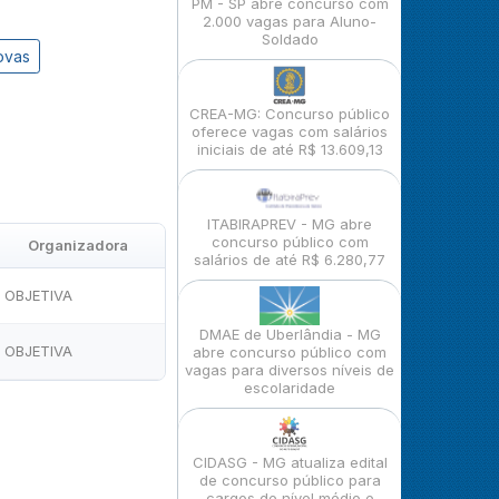
PM - SP abre concurso com
2.000 vagas para Aluno-
Soldado
ovas
CREA-MG: Concurso público
oferece vagas com salários
iniciais de até R$ 13.609,13
ITABIRAPREV - MG abre
concurso público com
Organizadora
salários de até R$ 6.280,77
OBJETIVA
DMAE de Uberlândia - MG
OBJETIVA
abre concurso público com
vagas para diversos níveis de
escolaridade
CIDASG - MG atualiza edital
de concurso público para
cargos de nível médio e