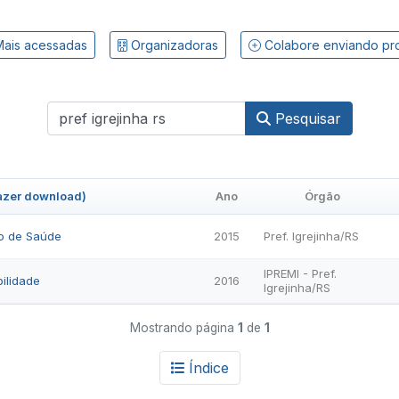
ais acessadas
Organizadoras
Colabore enviando pr
Pesquisar
fazer download)
Ano
Órgão
o de Saúde
2015
Pref. Igrejinha/RS
IPREMI - Pref.
ilidade
2016
Igrejinha/RS
Mostrando página
1
de
1
Índice