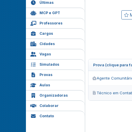
Últimas
MCP e GPT
M
Professores
Cargos
Cidades
Vagas
Simulados
Prova (clique para 
Provas
Agente Comunitári
Aulas
Técnico em Contab
Organizadoras
Colaborar
Contato